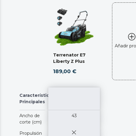
Añadir pr
Terrenator E7
Liberty Z Plus
189,00 €
Características
Principales
Ancho de
43
corte (cm)
Propulsión