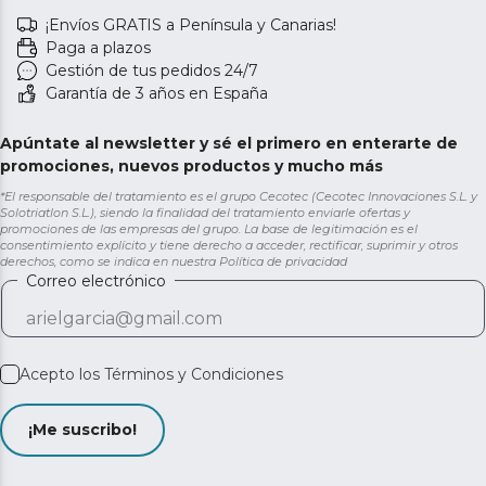
¡Envíos GRATIS a Península y Canarias!
Paga a plazos
Gestión de tus pedidos 24/7
Garantía de 3 años en España
Apúntate al newsletter y sé el primero en enterarte de
promociones, nuevos productos y mucho más
*El responsable del tratamiento es el grupo Cecotec (Cecotec Innovaciones S.L. y
Solotriatlon S.L.), siendo la finalidad del tratamiento enviarle ofertas y
promociones de las empresas del grupo. La base de legitimación es el
consentimiento explícito y tiene derecho a acceder, rectificar, suprimir y otros
derechos, como se indica en nuestra
Política de privacidad
Correo electrónico
Acepto los
Términos y Condiciones
¡Me suscribo!