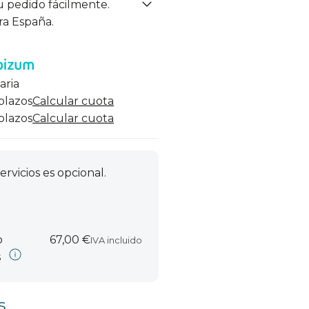
u pedido fácilmente.
ra España.
aria
 plazos
Calcular cuota
 plazos
Calcular cuota
ervicios es opcional.
o
67,00 €
IVA incluido
s
s