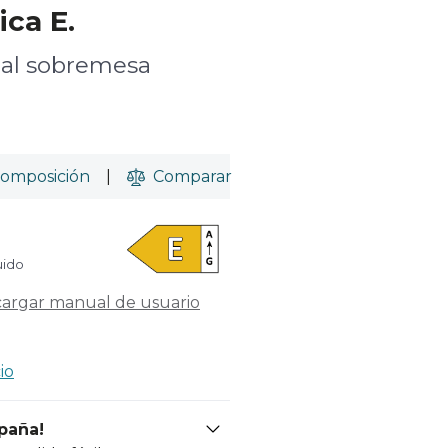
ica E.
cal sobremesa
omposición
|
Comparar
uido
argar manual de usuario
io
spaña!