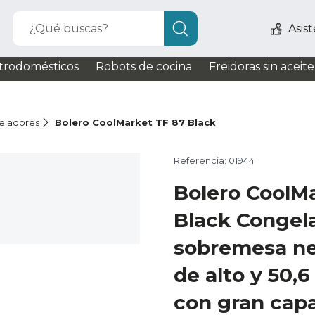
¿Qué buscas?
Asis
trodomésticos
Robots de cocina
Freidoras sin aceite
eladores
Bolero CoolMarket TF 87 Black
Referencia: 01944
Bolero CoolM
Black Congela
sobremesa ne
de alto y 50,
con gran capa