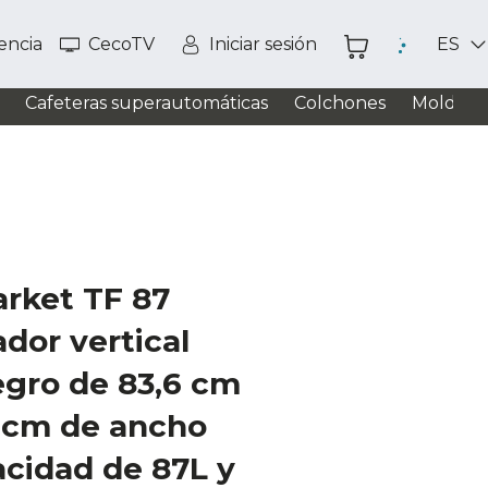
tencia
CecoTV
Iniciar sesión
ES
Cafeteras superautomáticas
Colchones
Moldead
arket TF 87
dor vertical
gro de 83,6 cm
6 cm de ancho
cidad de 87L y