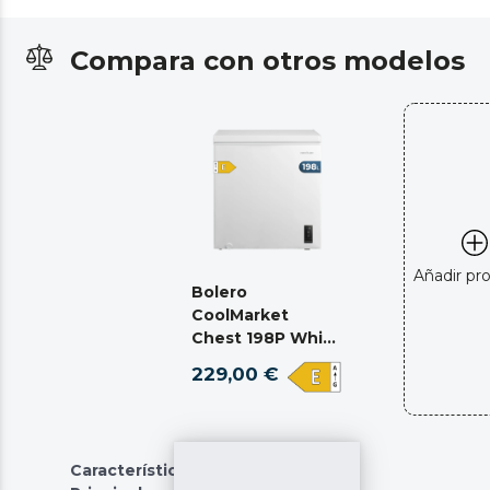
Compara con otros modelos
Añadir pr
Bolero
CoolMarket
Chest 198P White
E
229,00 €
Características