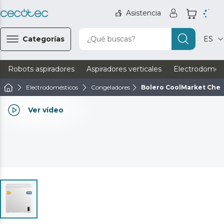
Asistencia
Categorías
¿Qué buscas?
ES
Robots aspiradores
Aspiradores verticales
Electrodomést
Electrodomésticos
Congeladores
Bolero CoolMarket Ches
Ver vídeo