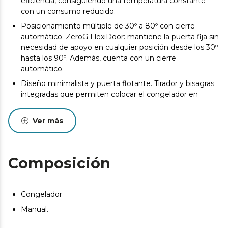
eficiencia, consiguiendo una temperatura constante
con un consumo reducido.
Posicionamiento múltiple de 30º a 80º con cierre
automático. ZeroG FlexiDoor: mantiene la puerta fija sin
necesidad de apoyo en cualquier posición desde los 30º
hasta los 90º. Además, cuenta con un cierre
automático.
Diseño minimalista y puerta flotante. Tirador y bisagras
integradas que permiten colocar el congelador en
espacios reducidos.
Control cómodo y preciso. Display LED: visualización
Ver más
clara de todos los parámetros, permitiendo ajustes
precisos con un simple vistazo incluso con poca luz.
Congelación intensiva. Fast Freezing: preserva
Composición
instantáneamente nutrientes, sabores y texturas,
manteniendo la calidad original de los alimentos hasta
su consumo
Congelador
Facilita el almacenaje y clasificación. Cesta con asas:
Manual.
facilita la extracción, clasificación y transporte de
alimentos. Permite acceder cómodamente a productos