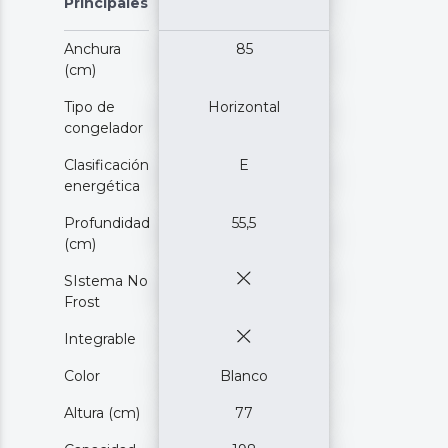
Principales
Anchura
85
(cm)
Tipo de
Horizontal
congelador
Clasificación
E
energética
Profundidad
55,5
(cm)
SIstema No
Frost
Integrable
Color
Blanco
Altura (cm)
77