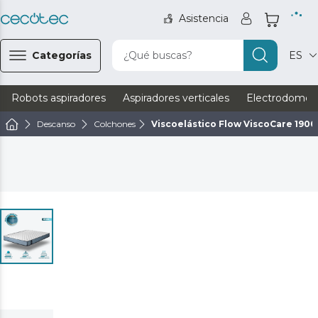
Asistencia
Categorías
¿Qué buscas?
ES
Robots aspiradores
Aspiradores verticales
Electrodomést
Descanso
Colchones
Viscoelástico Flow ViscoCare 190