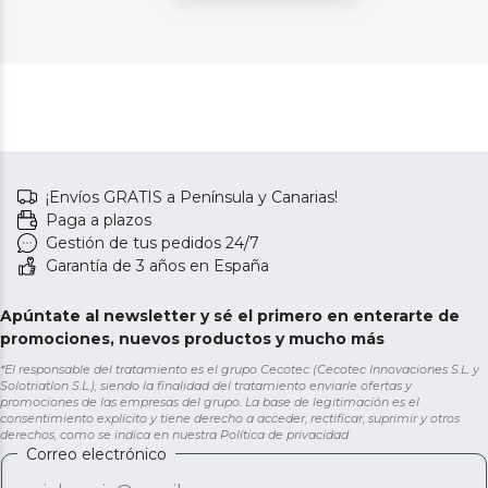
¡Envíos GRATIS a Península y Canarias!
Paga a plazos
Gestión de tus pedidos 24/7
Garantía de 3 años en España
Apúntate al newsletter y sé el primero en enterarte de
promociones, nuevos productos y mucho más
*El responsable del tratamiento es el grupo Cecotec (Cecotec Innovaciones S.L. y
Solotriatlon S.L.), siendo la finalidad del tratamiento enviarle ofertas y
promociones de las empresas del grupo. La base de legitimación es el
consentimiento explícito y tiene derecho a acceder, rectificar, suprimir y otros
derechos, como se indica en nuestra
Política de privacidad
Correo electrónico