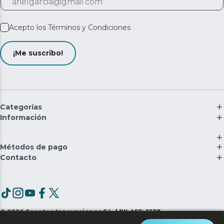
Acepto los
Términos y Condiciones
¡Me suscribo!
Categorías
Información
Métodos de pago
Contacto
©
2026
Cecotec Innovaciones S.L. | RII-AEE: 5537