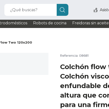
¿Qué buscas?
Asis
trodomésticos
Robots de cocina
Freidoras sin aceite
Flow Two 120x200
Referencia: 08681
Colchón flow
Colchón visco
enfundable d
altura que co
para una firm