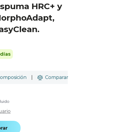
 espuma HRC+ y
MorphoAdapt,
asyClean.
 días
omposición
|
Comparar
cluido
uario
rar