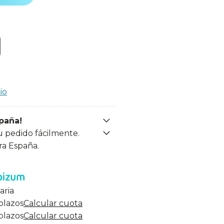
io
spaña!
u pedido fácilmente.
ra España.
aria
 plazos
Calcular cuota
 plazos
Calcular cuota