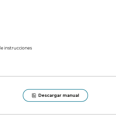
cias entre el producto mostrado y el entregado en cuanto
 y no afectan a la calidad ni a la utilidad del artículo.
e instrucciones
Descargar manual