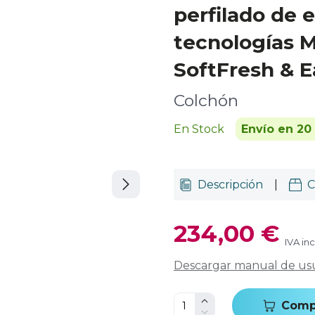
perfilado de
tecnologías 
SoftFresh & E
Colchón
En Stock
Envío en 20
Descripción
|
C
234,00 €
IVA in
Descargar manual de us
Comp