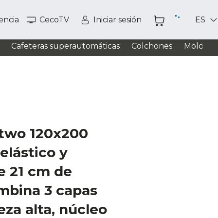
tencia
CecoTV
Iniciar sesión
ES
Cafeteras superautomáticas
Colchones
Moldead
 two 120x200
elástico y
e 21 cm de
mbina 3 capas
eza alta, núcleo