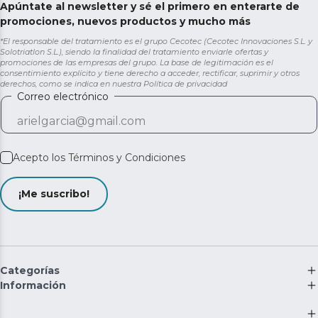
Apúntate al newsletter y sé el primero en enterarte de
promociones, nuevos productos y mucho más
*El responsable del tratamiento es el grupo Cecotec (Cecotec Innovaciones S.L. y
Solotriatlon S.L.), siendo la finalidad del tratamiento enviarle ofertas y
promociones de las empresas del grupo. La base de legitimación es el
consentimiento explícito y tiene derecho a acceder, rectificar, suprimir y otros
derechos, como se indica en nuestra
Política de privacidad
Correo electrónico
Acepto los
Términos y Condiciones
¡Me suscribo!
Categorías
Información