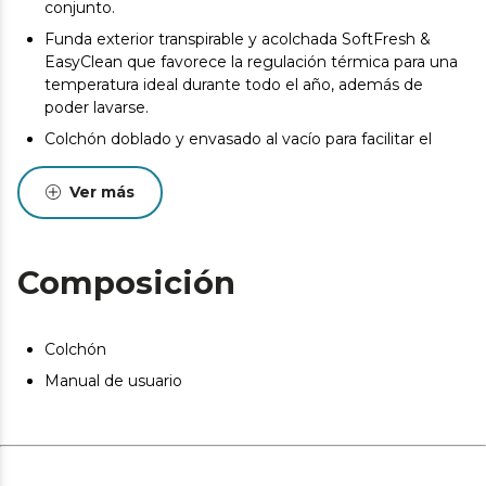
conjunto.
Funda exterior transpirable y acolchada SoftFresh &
EasyClean que favorece la regulación térmica para una
temperatura ideal durante todo el año, además de
poder lavarse.
Colchón doblado y envasado al vacío para facilitar el
transporte a tu hogar en las mejores condiciones.
Ver más
La composición del colchón permite prevenir la
aparición de ácaros, bacterias y hongos.
Desde el inicio del uso del colchón se produce un
asentamiento normal de las capas internas que oscila
Composición
entre +0/-2 o -3 (norma UNE-EN 1334:1996). Esta
circunstancia, totalmente normal, no da derecho a
reparación o compensación.
Colchón
Pueden existir leves diferencias entre el producto
Manual de usuario
mostrado y el entregado en cuanto a color, tejido o
acabado. Estas variaciones son normales y no afectan a
la calidad ni a la utilidad del artículo.