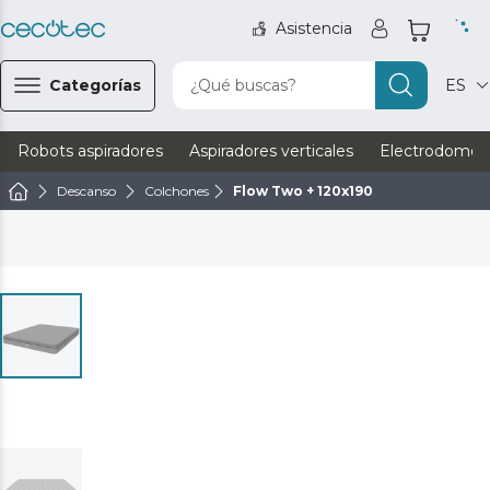
Asistencia
Categorías
¿Qué buscas?
ES
Robots aspiradores
Aspiradores verticales
Electrodomést
Descanso
Colchones
Flow Two + 120x190