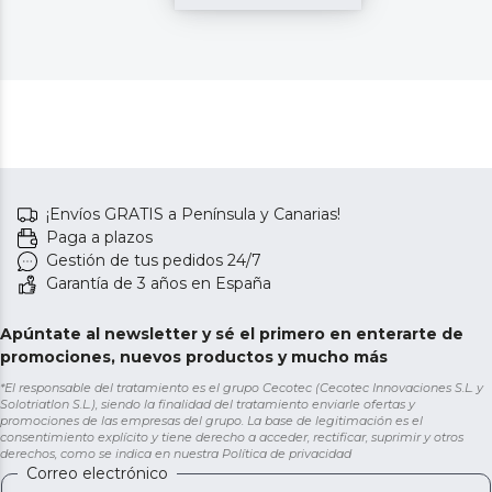
¡Envíos GRATIS a Península y Canarias!
Paga a plazos
Gestión de tus pedidos 24/7
Garantía de 3 años en España
Apúntate al newsletter y sé el primero en enterarte de
promociones, nuevos productos y mucho más
*El responsable del tratamiento es el grupo Cecotec (Cecotec Innovaciones S.L. y
Solotriatlon S.L.), siendo la finalidad del tratamiento enviarle ofertas y
promociones de las empresas del grupo. La base de legitimación es el
consentimiento explícito y tiene derecho a acceder, rectificar, suprimir y otros
derechos, como se indica en nuestra
Política de privacidad
Correo electrónico