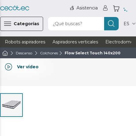
Asistencia
Categorías
¿Qué buscas?
ES
Robots aspiradores
Aspiradores verticales
Electrodomést
Descanso
Colchones
Flow Select Touch 140x200
Ver vídeo