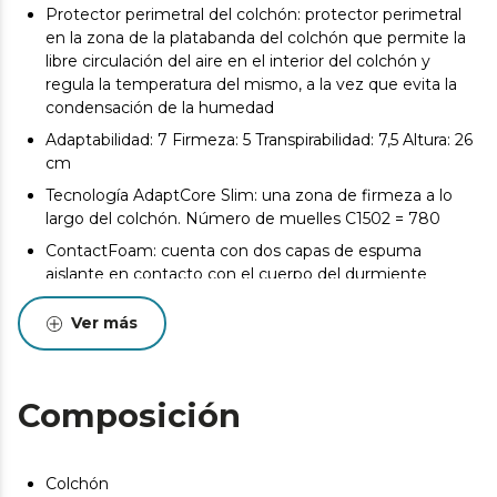
Protector perimetral del colchón: protector perimetral
en la zona de la platabanda del colchón que permite la
libre circulación del aire en el interior del colchón y
regula la temperatura del mismo, a la vez que evita la
condensación de la humedad
Adaptabilidad: 7 Firmeza: 5 Transpirabilidad: 7,5 Altura: 26
cm
Tecnología AdaptCore Slim: una zona de firmeza a lo
largo del colchón. Número de muelles C1502 = 780
ContactFoam: cuenta con dos capas de espuma
aislante en contacto con el cuerpo del durmiente
Colchón reversible, lo cual permite que se pueda usar
Ver más
ambas caras del colchón y se prolongue su durabilidad
Sootex+: tejido suave y con textura cómoda
La composición multicapa del colchón está pensada
Composición
para ofrecer una experiencia de descanso superior, con
una firmeza y adaptabilidad idóneas para el descanso y
la comodidad, sin dejar de lado la protección de la
Colchón
columna con una buena postura.