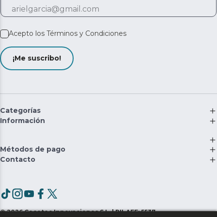
Acepto los
Términos y Condiciones
¡Me suscribo!
Categorías
Información
Métodos de pago
Contacto
©
2026
Cecotec Innovaciones S.L. | RII-AEE: 5537