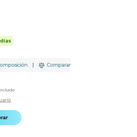
 días
omposición
|
Comparar
incluido
uario
rar