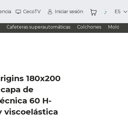
tencia
CecoTV
Iniciar sesión
ES
Cafeteras superautomáticas
Colchones
Moldead
rigins 180x200
icapa de
écnica 60 H-
 viscoelástica