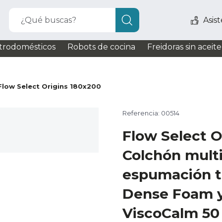
¿Qué buscas?
Asis
trodomésticos
Robots de cocina
Freidoras sin aceite
Flow Select Origins 180x200
Referencia: 00514
Flow Select O
Colchón mult
espumación t
Dense Foam y
ViscoCalm 50