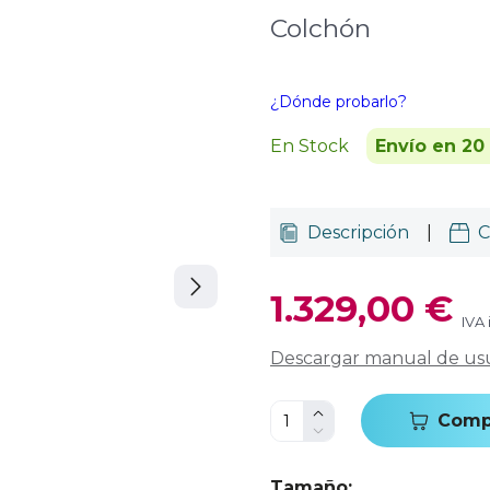
Colchón
¿Dónde probarlo?
En Stock
Envío en 20
Descripción
|
C
1.329,00 €
IVA 
Descargar manual de us
Comp
Tamaño
: