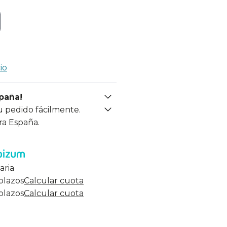
io
spaña!
u pedido fácilmente.
ra España.
aria
 plazos
Calcular cuota
 plazos
Calcular cuota