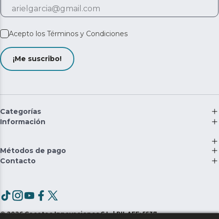
Acepto los
Términos y Condiciones
¡Me suscribo!
Categorías
Información
Métodos de pago
Contacto
©
2026
Cecotec Innovaciones S.L. | RII-AEE: 5537