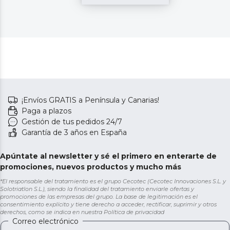
¡Envíos GRATIS a Península y Canarias!
Paga a plazos
Gestión de tus pedidos 24/7
Garantía de 3 años en España
Apúntate al newsletter y sé el primero en enterarte de
promociones, nuevos productos y mucho más
*El responsable del tratamiento es el grupo Cecotec (Cecotec Innovaciones S.L. y
Solotriatlon S.L.), siendo la finalidad del tratamiento enviarle ofertas y
promociones de las empresas del grupo. La base de legitimación es el
consentimiento explícito y tiene derecho a acceder, rectificar, suprimir y otros
derechos, como se indica en nuestra
Política de privacidad
Correo electrónico