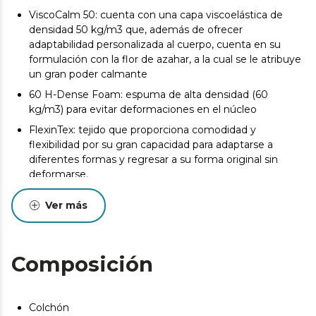
ViscoCalm 50: cuenta con una capa viscoelástica de
densidad 50 kg/m3 que, además de ofrecer
adaptabilidad personalizada al cuerpo, cuenta en su
formulación con la flor de azahar, a la cual se le atribuye
un gran poder calmante
60 H-Dense Foam: espuma de alta densidad (60
kg/m3) para evitar deformaciones en el núcleo
FlexinTex: tejido que proporciona comodidad y
flexibilidad por su gran capacidad para adaptarse a
diferentes formas y regresar a su forma original sin
deformarse.
GermoTech Control: tratamiento contra ácaros,
Ver más
bacterias y hongos.
Medidas (ancho x largo): 150x190cm.
Desde el inicio del uso del colchón se produce un
Composición
asentamiento normal de las capas internas que oscila
entre +0/-2 o -3 (norma UNE-EN 1334:1996). Esta
circunstancia, totalmente normal, no da derecho a
Colchón
reparación o compensación.