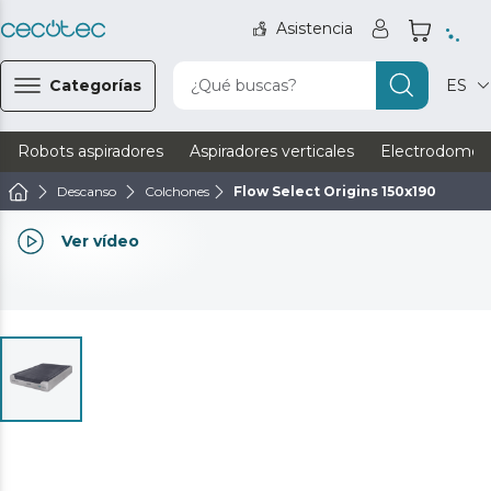
Asistencia
Categorías
¿Qué buscas?
ES
Robots aspiradores
Aspiradores verticales
Electrodomést
Descanso
Colchones
Flow Select Origins 150x190
Ver vídeo