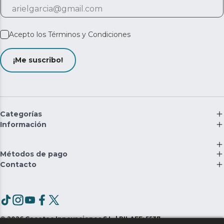
Acepto los
Términos y Condiciones
¡Me suscribo!
Categorías
Información
Métodos de pago
Contacto
©
2026
Cecotec Innovaciones S.L. | RII-AEE: 5537