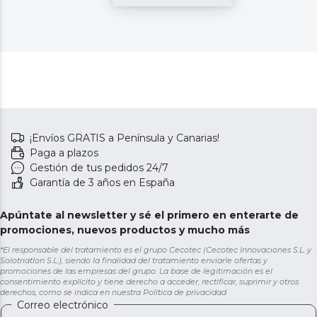
¡Envíos GRATIS a Península y Canarias!
Paga a plazos
Gestión de tus pedidos 24/7
Garantía de 3 años en España
Apúntate al newsletter y sé el primero en enterarte de
promociones, nuevos productos y mucho más
*El responsable del tratamiento es el grupo Cecotec (Cecotec Innovaciones S.L. y
Solotriatlon S.L.), siendo la finalidad del tratamiento enviarle ofertas y
promociones de las empresas del grupo. La base de legitimación es el
consentimiento explícito y tiene derecho a acceder, rectificar, suprimir y otros
derechos, como se indica en nuestra
Política de privacidad
Correo electrónico