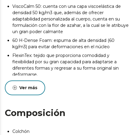
ViscoCalm 50: cuenta con una capa viscoelástica de
densidad 50 kg/m3 que, además de ofrecer
adaptabilidad personalizada al cuerpo, cuenta en su
formulación con la flor de azahar, a la cual se le atribuye
un gran poder calmante
60 H-Dense Foam: espuma de alta densidad (60
kg/m3) para evitar deformaciones en el núcleo
FlexinTex: tejido que proporciona comodidad y
flexibilidad por su gran capacidad para adaptarse a
diferentes formas y regresar a su forma original sin
deformarse.
GermoTech Control: tratamiento contra ácaros,
Ver más
bacterias y hongos.
Medidas (ancho x largo): 140x200cm.
Desde el inicio del uso del colchón se produce un
Composición
asentamiento normal de las capas internas que oscila
entre +0/-2 o -3 (norma UNE-EN 1334:1996). Esta
circunstancia, totalmente normal, no da derecho a
Colchón
reparación o compensación.