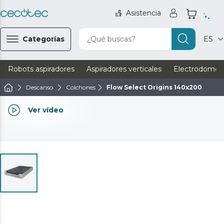
Asistencia
Categorías
¿Qué buscas?
ES
Robots aspiradores
Aspiradores verticales
Electrodomést
Descanso
Colchones
Flow Select Origins 140x200
Ver vídeo