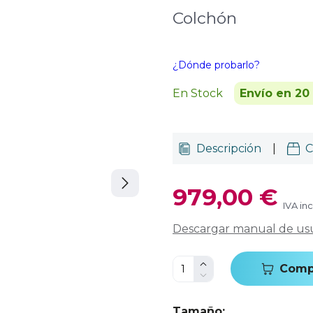
Colchón
¿Dónde probarlo?
En Stock
Envío en 20
Descripción
|
C
979,00 €
IVA in
Descargar manual de us
Comp
Tamaño
: