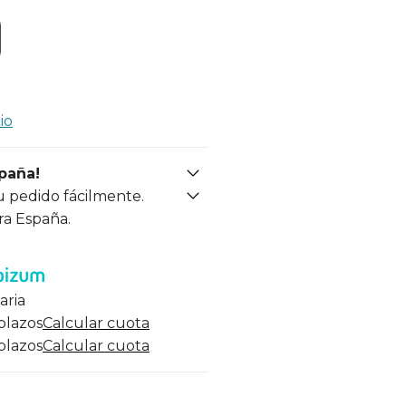
io
spaña!
u pedido fácilmente.
ra España.
aria
 plazos
Calcular cuota
 plazos
Calcular cuota