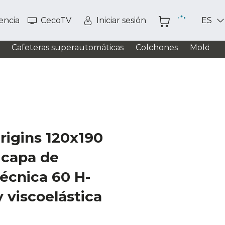
tencia
CecoTV
Iniciar sesión
ES
Cafeteras superautomáticas
Colchones
Moldead
rigins 120x190
icapa de
écnica 60 H-
 viscoelástica