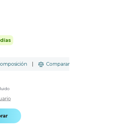
 días
omposición
|
Comparar
cluido
uario
rar