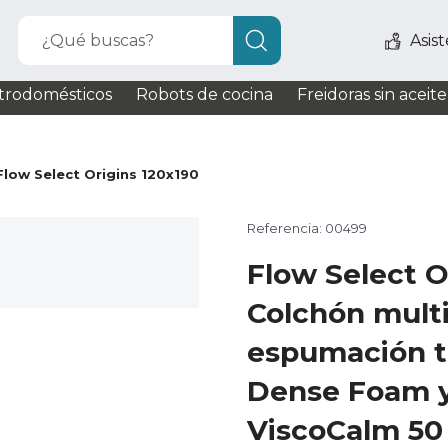
¿Qué buscas?
Asis
trodomésticos
Robots de cocina
Freidoras sin aceite
Flow Select Origins 120x190
Referencia: 00499
Flow Select O
Colchón mult
espumación t
Dense Foam y
ViscoCalm 50