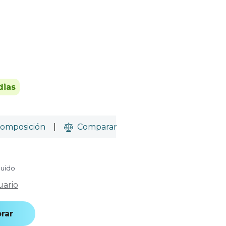
dias
omposición
|
Comparar
luido
uario
rar