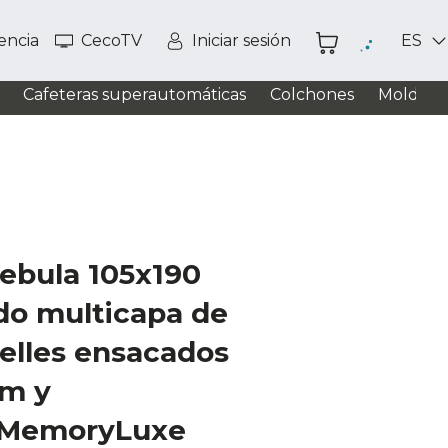
tencia
CecoTV
Iniciar sesión
ES
Cafeteras superautomáticas
Colchones
Moldead
ebula 105x190
do multicapa de
elles ensacados
im y
a MemoryLuxe