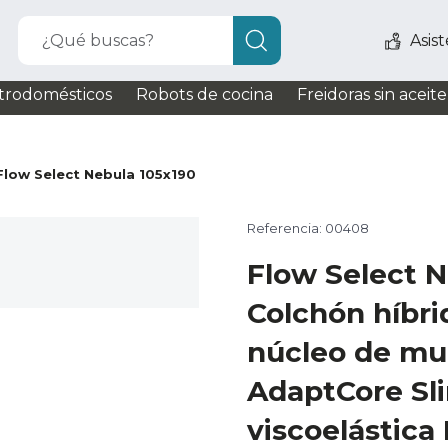
¿Qué buscas?
Asis
trodomésticos
Robots de cocina
Freidoras sin aceite
Flow Select Nebula 105x190
Referencia: 00408
Flow Select N
Colchón híbri
núcleo de mu
AdaptCore Sl
viscoelástic