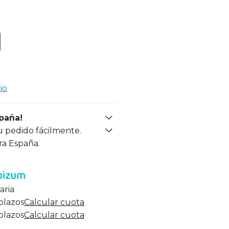
io
spaña!
u pedido fácilmente.
ra España.
aria
 plazos
Calcular cuota
 plazos
Calcular cuota