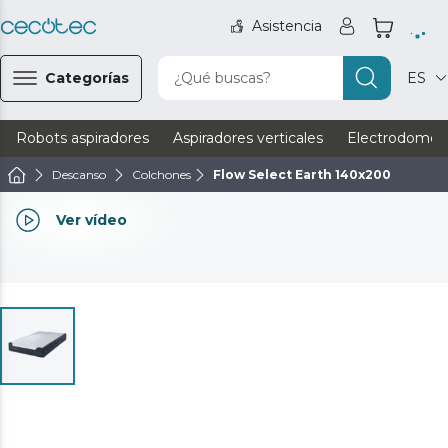
Asistencia
Categorías
¿Qué buscas?
ES
Robots aspiradores
Aspiradores verticales
Electrodomést
Descanso
Colchones
Flow Select Earth 140x200
Ver vídeo