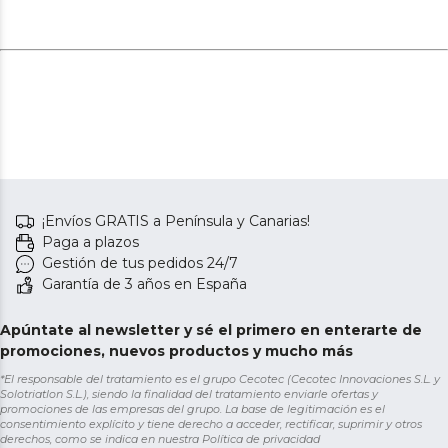
¡Envíos GRATIS a Península y Canarias!
Paga a plazos
Gestión de tus pedidos 24/7
Garantía de 3 años en España
Apúntate al newsletter y sé el primero en enterarte de
promociones, nuevos productos y mucho más
*El responsable del tratamiento es el grupo Cecotec (Cecotec Innovaciones S.L. y
Solotriatlon S.L.), siendo la finalidad del tratamiento enviarle ofertas y
promociones de las empresas del grupo. La base de legitimación es el
consentimiento explícito y tiene derecho a acceder, rectificar, suprimir y otros
derechos, como se indica en nuestra
Política de privacidad