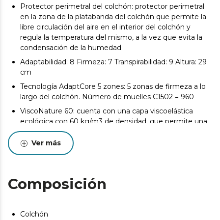
Protector perimetral del colchón: protector perimetral
en la zona de la platabanda del colchón que permite la
libre circulación del aire en el interior del colchón y
regula la temperatura del mismo, a la vez que evita la
condensación de la humedad
Adaptabilidad: 8 Firmeza: 7 Transpirabilidad: 9 Altura: 29
cm
Tecnología AdaptCore 5 zones: 5 zonas de firmeza a lo
largo del colchón. Número de muelles C1502 = 960
ViscoNature 60: cuenta con una capa viscoelástica
ecológica con 60 kg/m3 de densidad, que permite una
adaptabilidad personalizada al cuerpo, ofreciendo mayor
comodidad durante el sueño.
Ver más
Tejido MoveTex-4D: capa de tejido que ofrece
adaptabilidad y transformación, proporcionando una
experiencia más dinámica y funcional que los textiles
Composición
convencionales.
La composición multicapa del colchón está pensada
para ofrecer una experiencia de descanso superior, con
Colchón