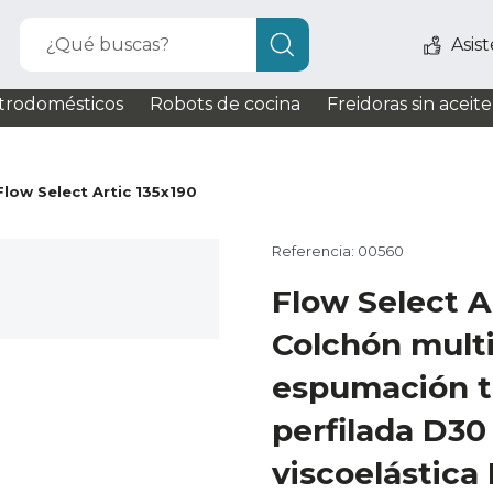
¿Qué buscas?
Asis
trodomésticos
Robots de cocina
Freidoras sin aceite
Flow Select Artic 135x190
Referencia: 00560
Flow Select A
Colchón mult
espumación t
perfilada D3
viscoelástica