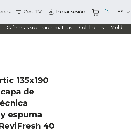
tencia
CecoTV
Iniciar sesión
ES
Cafeteras superautomáticas
Colchones
Moldead
rtic 135x190
icapa de
écnica
0 y espuma
 ReviFresh 40