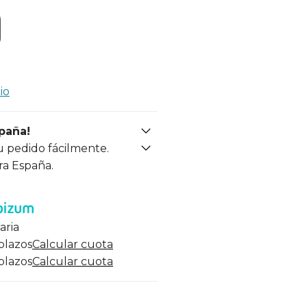
io
spaña!
u pedido fácilmente.
ra España.
aria
 plazos
Calcular cuota
 plazos
Calcular cuota