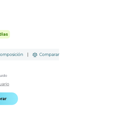
dias
omposición
|
Comparar
luido
uario
rar