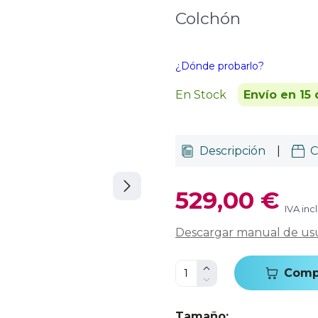
Colchón
¿Dónde probarlo?
En Stock
Envío en 15 
Descripción
|
C
529,00 €
IVA inc
Descargar manual de us
Comp
Tamaño
: