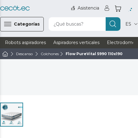
Asistencia
Categorías
¿Qué buscas?
ES
Robots aspiradores
Aspiradores verticales
Electrodomést
Descanso
Colchones
Flow PureVital 5990 110x190