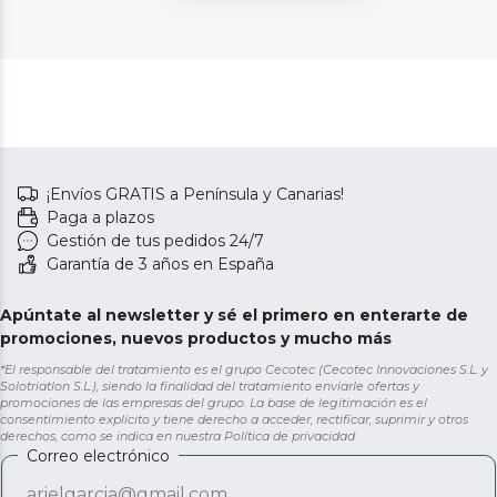
¡Envíos GRATIS a Península y Canarias!
Paga a plazos
Gestión de tus pedidos 24/7
Garantía de 3 años en España
Apúntate al newsletter y sé el primero en enterarte de
promociones, nuevos productos y mucho más
*El responsable del tratamiento es el grupo Cecotec (Cecotec Innovaciones S.L. y
Solotriatlon S.L.), siendo la finalidad del tratamiento enviarle ofertas y
promociones de las empresas del grupo. La base de legitimación es el
consentimiento explícito y tiene derecho a acceder, rectificar, suprimir y otros
derechos, como se indica en nuestra
Política de privacidad
Correo electrónico