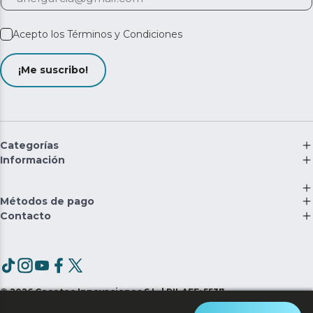
Acepto los
Términos y Condiciones
¡Me suscribo!
Categorías
Información
Métodos de pago
Contacto
©
2026
Cecotec Innovaciones S.L. | RII-AEE: 5537