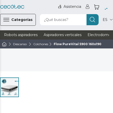
Asistencia
Categorías
¿Qué buscas?
ES
Robots aspiradores
Aspiradores verticales
Electrodomést
Descanso
Colchones
Flow PureVital 5900 160x190