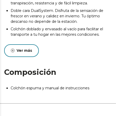
transpiración, resistencia y de fácil limpieza.
Doble cara DualSystem. Disfruta de la sensación de
frescor en verano y calidez en invierno. Tu óptimo
descanso no depende de la estación.
Colchón doblado y envasado al vacío para facilitar el
transporte a tu hogar en las mejores condiciones.
La composición del colchón permite prevenir la
aparición de ácaros, bacterias y hongos.
Ver más
Desde el inicio del uso del colchón se produce un
asentamiento normal de las capas internas que oscila
entre +0/-2 (norma UNE-EN 1334:1996). Esta
Composición
circunstancia, totalmente normal, no da derecho a
reparación o compensación.
Pueden existir leves diferencias entre el producto
Colchón espuma y manual de instrucciones
mostrado y el entregado en cuanto a color, tejido o
acabado. Estas variaciones son normales y no afectan a
la calidad ni a la utilidad del artículo.