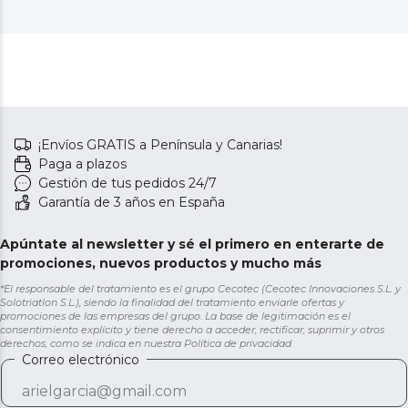
¡Envíos GRATIS a Península y Canarias!
Paga a plazos
Gestión de tus pedidos 24/7
Garantía de 3 años en España
Apúntate al newsletter y sé el primero en enterarte de
promociones, nuevos productos y mucho más
*El responsable del tratamiento es el grupo Cecotec (Cecotec Innovaciones S.L. y
Solotriatlon S.L.), siendo la finalidad del tratamiento enviarle ofertas y
promociones de las empresas del grupo. La base de legitimación es el
consentimiento explícito y tiene derecho a acceder, rectificar, suprimir y otros
derechos, como se indica en nuestra
Política de privacidad
Correo electrónico