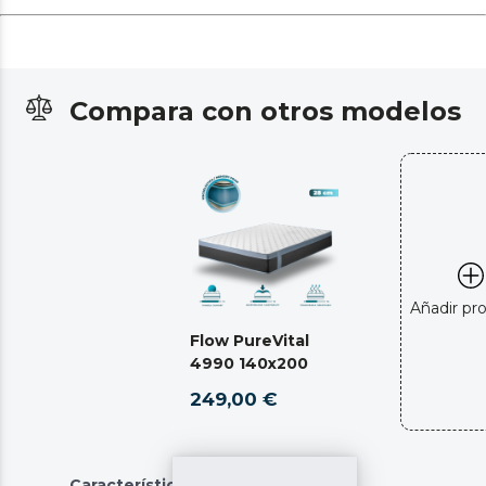
Compara con otros modelos
Añadir pr
Flow PureVital
4990 140x200
249,00 €
Características