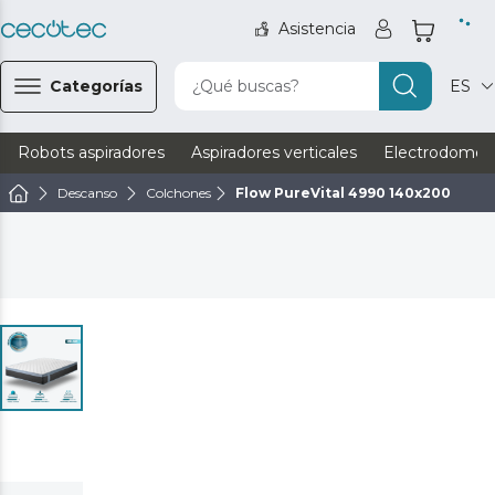
Asistencia
Categorías
¿Qué buscas?
ES
Robots aspiradores
Aspiradores verticales
Electrodomést
Descanso
Colchones
Flow PureVital 4990 140x200