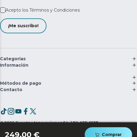
Acepto los
Términos y Condiciones
¡Me suscribo!
Categorías
Información
Métodos de pago
Contacto
©
2026
Cecotec Innovaciones S.L. | RII-AEE: 5537
249,00 €
Comprar