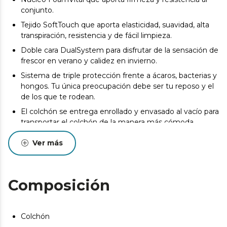
conjunto.
Tejido SoftTouch que aporta elasticidad, suavidad, alta
transpiración, resistencia y de fácil limpieza.
Doble cara DualSystem para disfrutar de la sensación de
frescor en verano y calidez en invierno.
Sistema de triple protección frente a ácaros, bacterias y
hongos. Tu única preocupación debe ser tu reposo y el
de los que te rodean.
El colchón se entrega enrollado y envasado al vacío para
transportar el colchón de la manera más cómoda.
Pueden existir leves diferencias entre el producto
Ver más
mostrado y el entregado en cuanto a color, tejido o
acabado. Estas variaciones son normales y no afectan a
la calidad ni a la utilidad del artículo.
Composición
Colchón