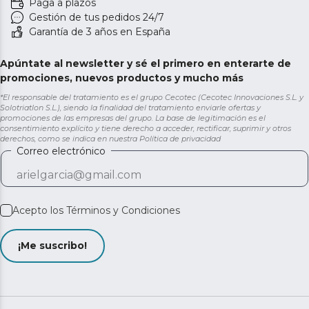
Paga a plazos
Gestión de tus pedidos 24/7
Garantía de 3 años en España
Apúntate al newsletter y sé el primero en enterarte de
promociones, nuevos productos y mucho más
*El responsable del tratamiento es el grupo Cecotec (Cecotec Innovaciones S.L. y
Solotriatlon S.L.), siendo la finalidad del tratamiento enviarle ofertas y
promociones de las empresas del grupo. La base de legitimación es el
consentimiento explícito y tiene derecho a acceder, rectificar, suprimir y otros
derechos, como se indica en nuestra
Política de privacidad
Correo electrónico
Acepto los
Términos y Condiciones
¡Me suscribo!