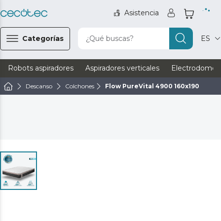
Asistencia
Categorías
¿Qué buscas?
ES
Robots aspiradores
Aspiradores verticales
Electrodomést
Descanso
Colchones
Flow PureVital 4900 160x190