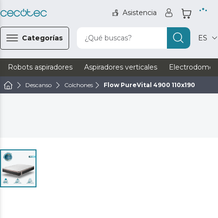
Asistencia
Categorías
¿Qué buscas?
ES
Robots aspiradores
Aspiradores verticales
Electrodomést
Descanso
Colchones
Flow PureVital 4900 110x190