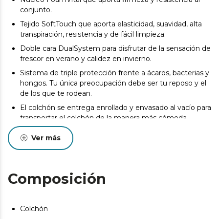
conjunto.
Tejido SoftTouch que aporta elasticidad, suavidad, alta
transpiración, resistencia y de fácil limpieza.
Doble cara DualSystem para disfrutar de la sensación de
frescor en verano y calidez en invierno.
Sistema de triple protección frente a ácaros, bacterias y
hongos. Tu única preocupación debe ser tu reposo y el
de los que te rodean.
El colchón se entrega enrollado y envasado al vacío para
transportar el colchón de la manera más cómoda.
Pueden existir leves diferencias entre el producto
Ver más
mostrado y el entregado en cuanto a color, tejido o
acabado. Estas variaciones son normales y no afectan a
la calidad ni a la utilidad del artículo.
Composición
Colchón