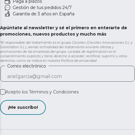
Paga a plazos
Gestión de tus pedidos 24/7
Garantía de 3 años en España
Apúntate al newsletter y sé el primero en enterarte de
promociones, nuevos productos y mucho más
*El responsable del tratamiento es el grupo Cecotec (Cecotec Innovaciones S.L. y
Solotriatlon S.L.), siendo la finalidad del tratamiento enviarle ofertas y
promociones de las empresas del grupo. La base de legitimación es el
consentimiento explícito y tiene derecho a acceder, rectificar, suprimir y otros
derechos, como se indica en nuestra
Política de privacidad
Correo electrónico
Acepto los
Términos y Condiciones
¡Me suscribo!