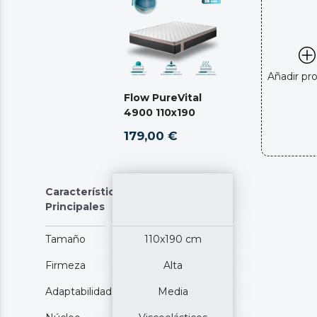
Añadir pr
Flow PureVital
4900 110x190
179,00 €
Características
Principales
Tamaño
110x190 cm
Firmeza
Alta
Adaptabilidad
Media