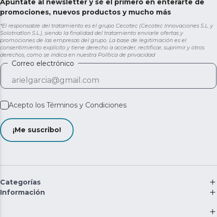
Apúntate al newsletter y sé el primero en enterarte de
promociones, nuevos productos y mucho más
*El responsable del tratamiento es el grupo Cecotec (Cecotec Innovaciones S.L. y
Solotriatlon S.L.), siendo la finalidad del tratamiento enviarle ofertas y
promociones de las empresas del grupo. La base de legitimación es el
consentimiento explícito y tiene derecho a acceder, rectificar, suprimir y otros
derechos, como se indica en nuestra
Política de privacidad
Correo electrónico
Acepto los
Términos y Condiciones
¡Me suscribo!
Categorías
Información