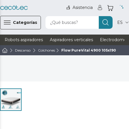
Asistencia
Categorías
¿Qué buscas?
ES
Robots aspiradores
Aspiradores verticales
Electrodomést
Descanso
Colchones
Flow PureVital 4900 105x190