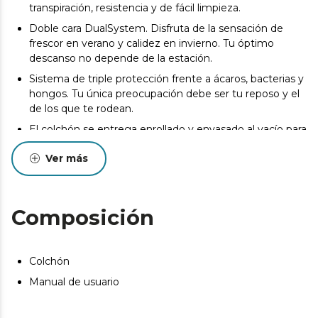
transpiración, resistencia y de fácil limpieza.
Doble cara DualSystem. Disfruta de la sensación de
frescor en verano y calidez en invierno. Tu óptimo
descanso no depende de la estación.
Sistema de triple protección frente a ácaros, bacterias y
hongos. Tu única preocupación debe ser tu reposo y el
de los que te rodean.
El colchón se entrega enrollado y envasado al vacío para
transportar el colchón de la manera más cómoda.
Ver más
Desde el inicio del uso del colchón se produce un
asentamiento normal de las capas internas que oscila
entre +0/-2 o -3 (norma UNE-EN 1334:1996). Esta
circunstancia, totalmente normal, no da derecho a
Composición
reparación o compensación.
Pueden existir leves diferencias entre el producto
mostrado y el entregado en cuanto a color, tejido o
Colchón
acabado. Estas variaciones son normales y no afectan a
Manual de usuario
la calidad ni a la utilidad del artículo.