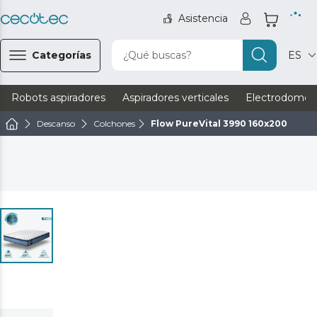
Asistencia
Categorías
¿Qué buscas?
ES
Robots aspiradores
Aspiradores verticales
Electrodomést
Descanso
Colchones
Flow PureVital 3990 160x200