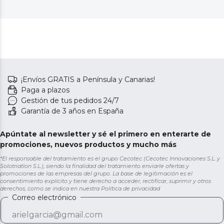
¡Envíos GRATIS a Península y Canarias!
Paga a plazos
Gestión de tus pedidos 24/7
Garantía de 3 años en España
Apúntate al newsletter y sé el primero en enterarte de
promociones, nuevos productos y mucho más
*El responsable del tratamiento es el grupo Cecotec (Cecotec Innovaciones S.L. y
Solotriatlon S.L.), siendo la finalidad del tratamiento enviarle ofertas y
promociones de las empresas del grupo. La base de legitimación es el
consentimiento explícito y tiene derecho a acceder, rectificar, suprimir y otros
derechos, como se indica en nuestra
Política de privacidad
Correo electrónico