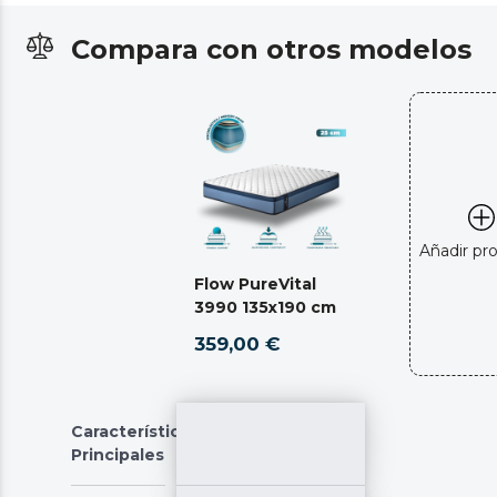
Compara con otros modelos
Añadir pr
Flow PureVital
3990 135x190 cm
359,00 €
Características
Principales