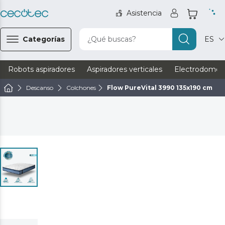
Asistencia
Categorías
¿Qué buscas?
ES
Robots aspiradores
Aspiradores verticales
Electrodomést
Descanso
Colchones
Flow PureVital 3990 135x190 cm