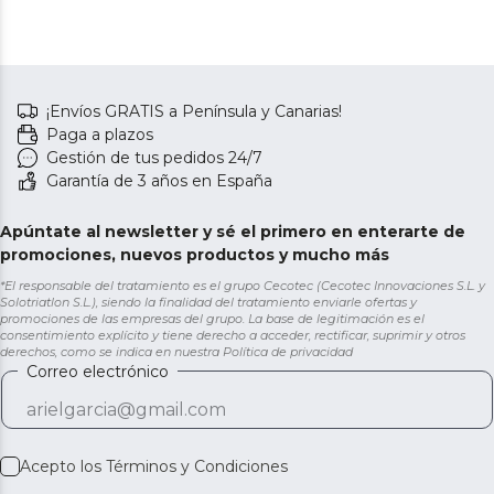
¡Envíos GRATIS a Península y Canarias!
Paga a plazos
Gestión de tus pedidos 24/7
Garantía de 3 años en España
Apúntate al newsletter y sé el primero en enterarte de
promociones, nuevos productos y mucho más
*El responsable del tratamiento es el grupo Cecotec (Cecotec Innovaciones S.L. y
Solotriatlon S.L.), siendo la finalidad del tratamiento enviarle ofertas y
promociones de las empresas del grupo. La base de legitimación es el
consentimiento explícito y tiene derecho a acceder, rectificar, suprimir y otros
derechos, como se indica en nuestra
Política de privacidad
Correo electrónico
Acepto los
Términos y Condiciones