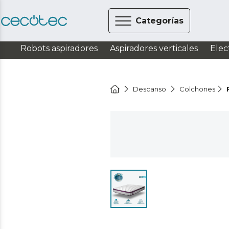
Categorías
Robots aspiradores
Aspiradores verticales
Elec
Descanso
Colchones