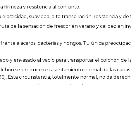
firmeza y resistencia al conjunto.
asticidad, suavidad, alta transpiración, resistencia y de f
uta de la sensación de frescor en verano y calidez en i
 frente a ácaros, bacterias y hongos. Tu única preocupac
lado y envasado al vacío para transportar el colchón de
colchón se produce un asentamiento normal de las capas 
6). Esta circunstancia, totalmente normal, no da derec
cias entre el producto mostrado y el entregado en cuanto
 y no afectan a la calidad ni a la utilidad del artículo.