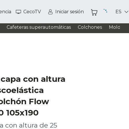
tencia
CecoTV
Iniciar sesión
ES
Cafeteras superautomáticas
Colchones
Moldead
capa con altura
scoelástica
olchón Flow
0 105x190
 con altura de 25