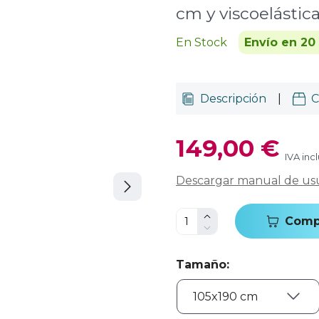
cm y viscoelástic
En Stock
Envío en 20
Descripción
|
C
149,00 €
IVA inc
Descargar manual de us
Comp
Tamaño
: