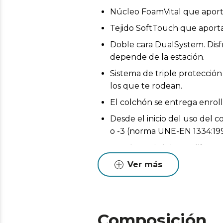
Núcleo FoamVital que aporta 
Tejido SoftTouch que aporta el
Doble cara DualSystem. Disfr
depende de la estación.
Sistema de triple protección
los que te rodean.
El colchón se entrega enrol
Desde el inicio del uso del 
o -3 (norma UNE-EN 1334:199
Pueden existir leves diferen
Estas variaciones son normales
Ver más
Composición