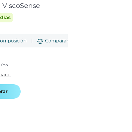
a ViscoSense
 días
omposición
|
Comparar
luido
uario
rar