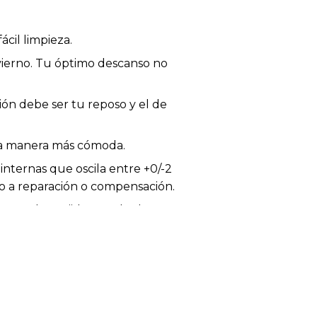
ácil limpieza.
nvierno. Tu óptimo descanso no
ión debe ser tu reposo y el de
 la manera más cómoda.
internas que oscila entre +0/-2
ho a reparación o compensación.
 a color, tejido o acabado.