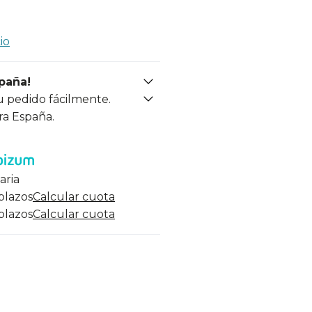
io
spaña!
u pedido fácilmente.
ra España.
aria
 plazos
Calcular cuota
 plazos
Calcular cuota