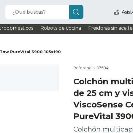
¿Qué buscas?
Asis
trodomésticos
Robots de cocina
Freidoras sin aceite
Flow PureVital 3900 105x190
Referencia: 07584
Colchón multi
de 25 cm y vi
ViscoSense C
PureVital 390
Colchón multicapa