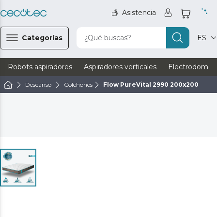
Asistencia
Categorías
¿Qué buscas?
ES
Robots aspiradores
Aspiradores verticales
Electrodomést
Descanso
Colchones
Flow PureVital 2990 200x200