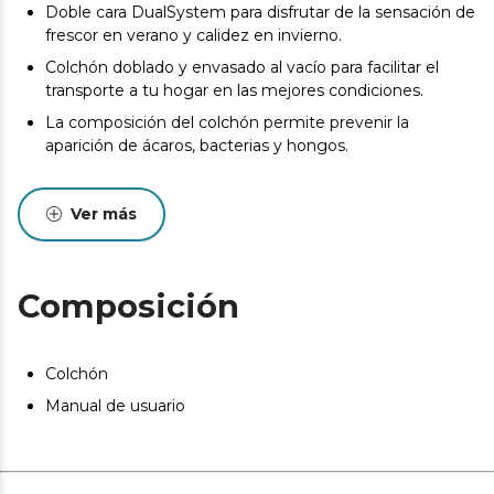
Doble cara DualSystem para disfrutar de la sensación de
frescor en verano y calidez en invierno.
Colchón doblado y envasado al vacío para facilitar el
transporte a tu hogar en las mejores condiciones.
La composición del colchón permite prevenir la
aparición de ácaros, bacterias y hongos.
Desde el inicio del uso del colchón se produce un
asentamiento normal de las capas internas que oscila
Ver más
entre +0/-2 o -3 (norma UNE-EN 1334:1996). Esta
circunstancia, totalmente normal, no da derecho a
reparación o compensación.
Composición
Pueden existir leves diferencias entre el producto
mostrado y el entregado en cuanto a color, tejido o
acabado. Estas variaciones son normales y no afectan a
la calidad ni a la utilidad del artículo.
Colchón
Manual de usuario