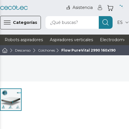
Asistencia
Categorías
¿Qué buscas?
ES
Robots aspiradores
Aspiradores verticales
Electrodomést
Descanso
Colchones
Flow PureVital 2990 160x190