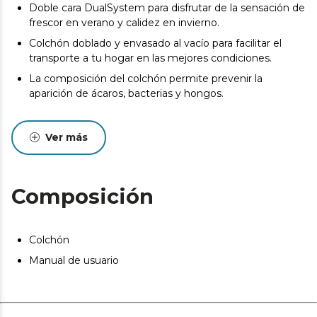
Doble cara DualSystem para disfrutar de la sensación de
frescor en verano y calidez en invierno.
Colchón doblado y envasado al vacío para facilitar el
transporte a tu hogar en las mejores condiciones.
La composición del colchón permite prevenir la
aparición de ácaros, bacterias y hongos.
Desde el inicio del uso del colchón se produce un
asentamiento normal de las capas internas que oscila
Ver más
entre +0/-2 o -3 (norma UNE-EN 1334:1996). Esta
circunstancia, totalmente normal, no da derecho a
reparación o compensación.
Composición
Pueden existir leves diferencias entre el producto
mostrado y el entregado en cuanto a color, tejido o
acabado. Estas variaciones son normales y no afectan a
la calidad ni a la utilidad del artículo.
Colchón
Manual de usuario