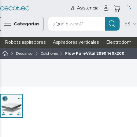
Asistencia
Categorías
¿Qué buscas?
ES
Robots aspiradores
Aspiradores verticales
Electrodomést
Descanso
Colchones
Flow PureVital 2990 140x200