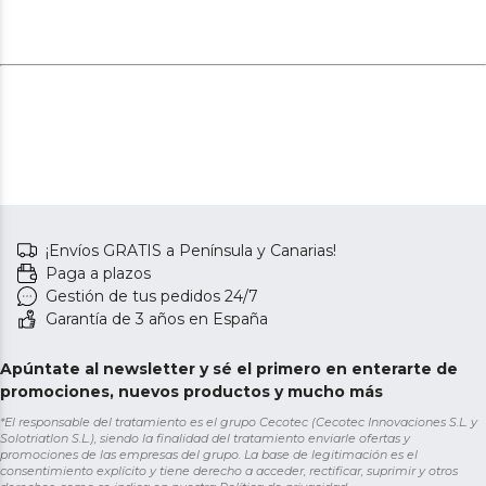
¡Envíos GRATIS a Península y Canarias!
Paga a plazos
Gestión de tus pedidos 24/7
Garantía de 3 años en España
Apúntate al newsletter y sé el primero en enterarte de
promociones, nuevos productos y mucho más
*El responsable del tratamiento es el grupo Cecotec (Cecotec Innovaciones S.L. y
Solotriatlon S.L.), siendo la finalidad del tratamiento enviarle ofertas y
promociones de las empresas del grupo. La base de legitimación es el
consentimiento explícito y tiene derecho a acceder, rectificar, suprimir y otros