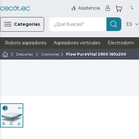
Asistencia
Categorías
¿Qué buscas?
ES
Robots aspiradores
Aspiradores verticales
Electrodomést
Descanso
Colchones
Flow PureVital 2900 160x200