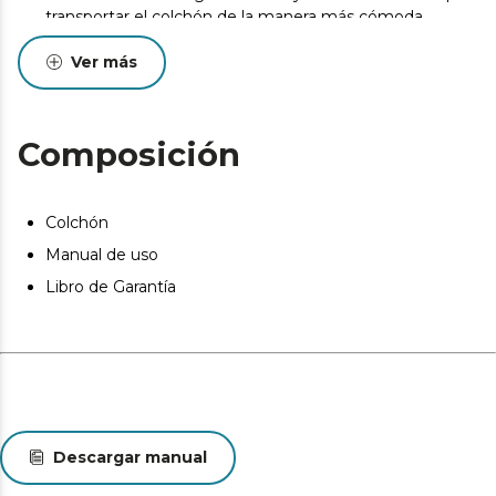
transportar el colchón de la manera más cómoda.
Pueden existir leves diferencias entre el producto
Ver más
mostrado y el entregado en cuanto a color, tejido o
acabado. Estas variaciones son normales y no afectan a
la calidad ni a la utilidad del artículo.
Composición
Colchón
Manual de uso
Libro de Garantía
Descargar manual