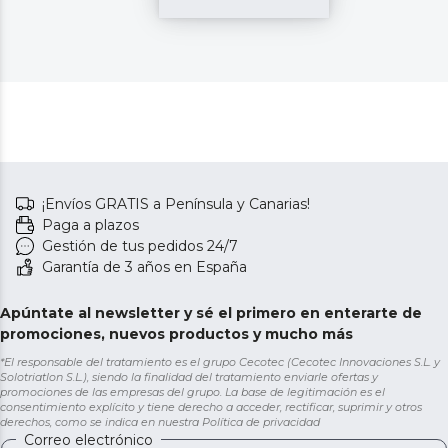
¡Envíos GRATIS a Península y Canarias!
Paga a plazos
Gestión de tus pedidos 24/7
Garantía de 3 años en España
Apúntate al newsletter y sé el primero en enterarte de
promociones, nuevos productos y mucho más
*El responsable del tratamiento es el grupo Cecotec (Cecotec Innovaciones S.L. y
Solotriatlon S.L.), siendo la finalidad del tratamiento enviarle ofertas y
promociones de las empresas del grupo. La base de legitimación es el
consentimiento explícito y tiene derecho a acceder, rectificar, suprimir y otros
derechos, como se indica en nuestra
Política de privacidad
Correo electrónico