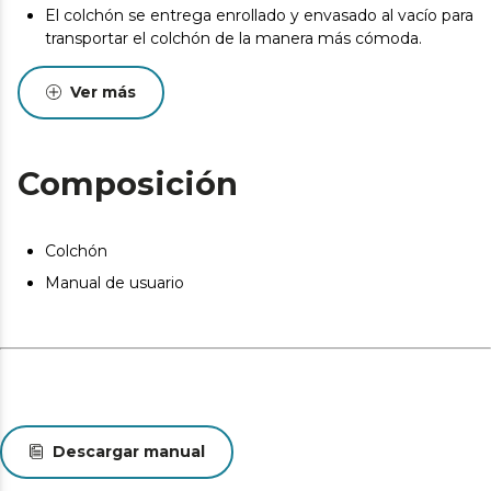
El colchón se entrega enrollado y envasado al vacío para
transportar el colchón de la manera más cómoda.
Desde el inicio del uso del colchón se produce un
Ver más
asentamiento normal de las capas internas que oscila
entre +0/-2 o -3 (norma UNE-EN 1334:1996). Esta
circunstancia, totalmente normal, no da derecho a
reparación o compensación.
Composición
Pueden existir leves diferencias entre el producto
mostrado y el entregado en cuanto a color, tejido o
acabado. Estas variaciones son normales y no afectan a
Colchón
la calidad ni a la utilidad del artículo.
Manual de usuario
Descargar manual