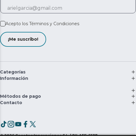
Acepto los
Términos y Condiciones
¡Me suscribo!
Categorías
Información
Métodos de pago
Contacto
©
2026
Cecotec Innovaciones S.L. | RII-AEE: 5537