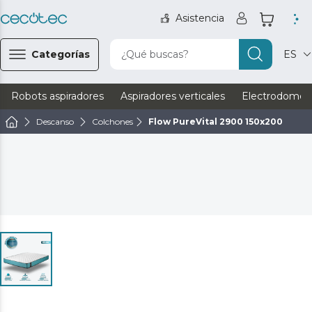
Asistencia
Categorías
¿Qué buscas?
ES
Robots aspiradores
Aspiradores verticales
Electrodomést
Descanso
Colchones
Flow PureVital 2900 150x200