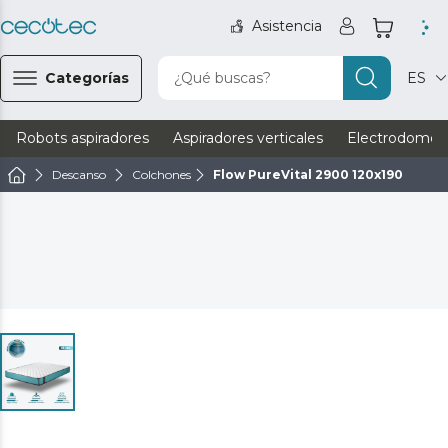
Asistencia
Categorías
¿Qué buscas?
ES
Robots aspiradores
Aspiradores verticales
Electrodomést
Descanso
Colchones
Flow PureVital 2900 120x190