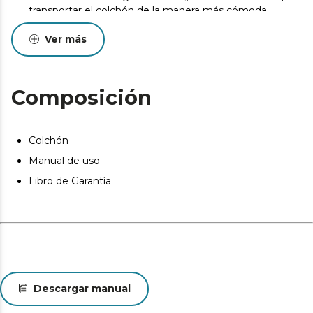
transportar el colchón de la manera más cómoda.
Pueden existir leves diferencias entre el producto
Ver más
mostrado y el entregado en cuanto a color, tejido o
acabado. Estas variaciones son normales y no afectan a
la calidad ni a la utilidad del artículo.
Composición
Colchón
Manual de uso
Libro de Garantía
Descargar manual