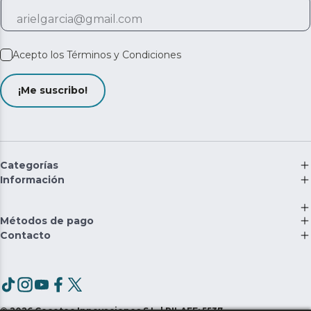
Acepto los
Términos y Condiciones
¡Me suscribo!
Categorías
Información
Métodos de pago
Contacto
©
2026
Cecotec Innovaciones S.L. | RII-AEE: 5537