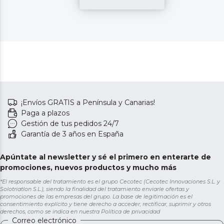
¡Envíos GRATIS a Península y Canarias!
Paga a plazos
Gestión de tus pedidos 24/7
Garantía de 3 años en España
Apúntate al newsletter y sé el primero en enterarte de
promociones, nuevos productos y mucho más
*El responsable del tratamiento es el grupo Cecotec (Cecotec Innovaciones S.L. y
Solotriatlon S.L.), siendo la finalidad del tratamiento enviarle ofertas y
promociones de las empresas del grupo. La base de legitimación es el
consentimiento explícito y tiene derecho a acceder, rectificar, suprimir y otros
derechos, como se indica en nuestra
Política de privacidad
Correo electrónico