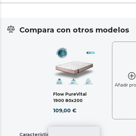
Compara con otros modelos
Añadir pr
Flow PureVital
1900 80x200
109,00 €
Características