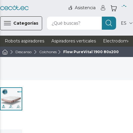
Asistencia
Categorías
¿Qué buscas?
ES
Robots aspiradores
Aspiradores verticales
Electrodomést
Descanso
Colchones
Flow PureVital 1900 80x200