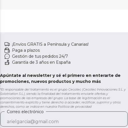
¡Envíos GRATIS a Península y Canarias!
Paga a plazos
Gestión de tus pedidos 24/7
Garantía de 3 años en España
Apúntate al newsletter y sé el primero en enterarte de
promociones, nuevos productos y mucho más
*El responsable del tratamiento es el grupo Cecotec (Cecotec Innovaciones S.L. y
Solotriatlon S.L.), siendo la finalidad del tratamiento enviarle ofertas y
promociones de las empresas del grupo. La base de legitimación es el
consentimiento explícito y tiene derecho a acceder, rectificar, suprimir y otros
derechos, como se indica en nuestra
Política de privacidad
Correo electrónico