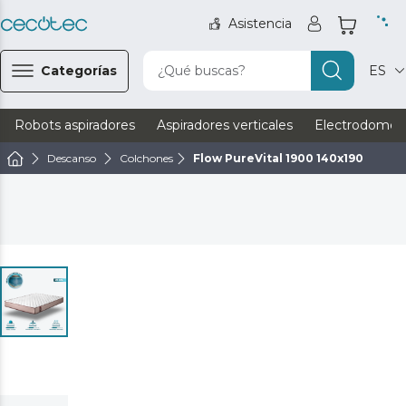
Asistencia
Categorías
¿Qué buscas?
ES
Robots aspiradores
Aspiradores verticales
Electrodomést
Descanso
Colchones
Flow PureVital 1900 140x190