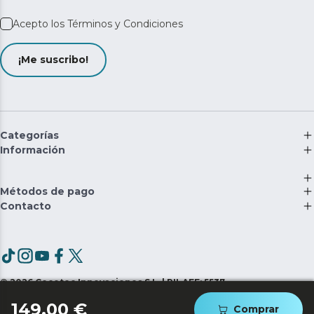
Acepto los
Términos y Condiciones
¡Me suscribo!
Categorías
Información
Métodos de pago
Contacto
©
2026
Cecotec Innovaciones S.L. | RII-AEE: 5537
149,00 €
Comprar