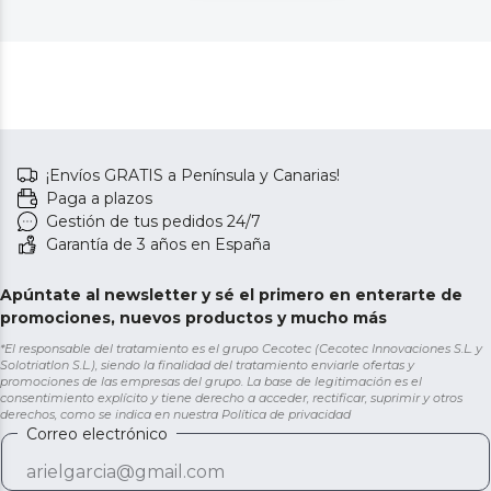
¡Envíos GRATIS a Península y Canarias!
Paga a plazos
Gestión de tus pedidos 24/7
Garantía de 3 años en España
Apúntate al newsletter y sé el primero en enterarte de
promociones, nuevos productos y mucho más
*El responsable del tratamiento es el grupo Cecotec (Cecotec Innovaciones S.L. y
Solotriatlon S.L.), siendo la finalidad del tratamiento enviarle ofertas y
promociones de las empresas del grupo. La base de legitimación es el
consentimiento explícito y tiene derecho a acceder, rectificar, suprimir y otros
derechos, como se indica en nuestra
Política de privacidad
Correo electrónico