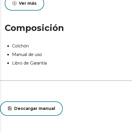
Ver más
entre +0/-2 o -3 (norma UNE-EN 1334:1996). Esta
circunstancia, totalmente normal, no da derecho a
reparación o compensación.
Pueden existir leves diferencias entre el producto
Composición
mostrado y el entregado en cuanto a color, tejido o
acabado. Estas variaciones son normales y no afectan a
la calidad ni a la utilidad del artículo.
Colchón
Manual de uso
Libro de Garantía
Descargar manual