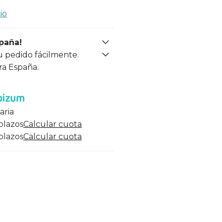
io
spaña!
u pedido fácilmente.
ra España.
aria
 plazos
Calcular cuota
 plazos
Calcular cuota