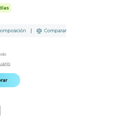
dias
omposición
|
Comparar
uido
uario
rar