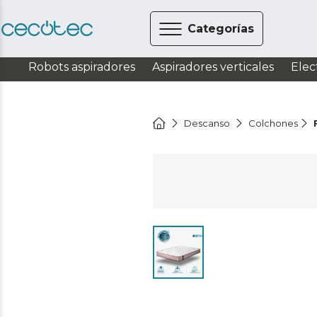
Categorías
Robots aspiradores
Aspiradores verticales
Elec
Descanso
Colchones