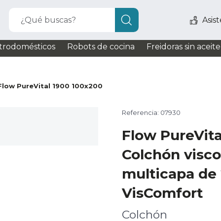
¿Qué buscas?
Asis
trodomésticos
Robots de cocina
Freidoras sin aceite
Flow PureVital 1900 100x200
Referencia: 07930
Flow PureVit
Colchón visco
multicapa de
VisComfort
Colchón