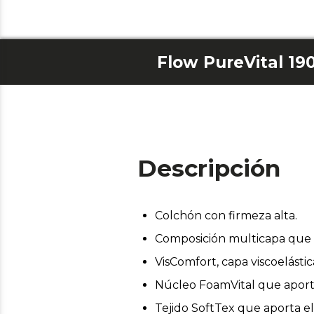
Flow PureVital 19
Descripción
Colchón con firmeza alta.
Composición multicapa que 
VisComfort, capa viscoelásti
Núcleo FoamVital que aporta 
Tejido SoftTex que aporta elas