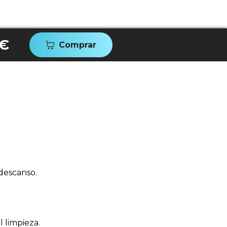
 €
Comprar
descanso.
l limpieza.