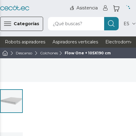
Asistencia
Categorías
¿Qué buscas?
ES
Robots aspiradores
Aspiradores verticales
Electrodomést
Descanso
Colchones
Flow One + 105X190 cm