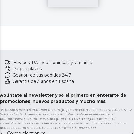
¡Envíos GRATIS a Península y Canarias!
Paga a plazos
Gestión de tus pedidos 24/7
Garantía de 3 años en España
Apúntate al newsletter y sé el primero en enterarte de
promociones, nuevos productos y mucho más
*El responsable del tratamiento es el grupo Cecotec (Cecotec Innovaciones S.L. y
Solotriatlon S.L.), siendo la finalidad del tratamiento enviarle ofertas y
promociones de las empresas del grupo. La base de legitimación es el
consentimiento explícito y tiene derecho a acceder, rectificar, suprimir y otros
derechos, como se indica en nuestra
Política de privacidad
Correo electrónico