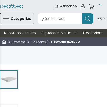
Asistencia
Categorías
¿Qué buscas?
ES
Robots aspiradores
Aspiradores verticales
Electrodomést
Descanso
Colchones
Flow One 150x200