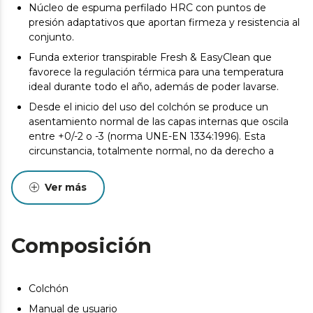
Núcleo de espuma perfilado HRC con puntos de
presión adaptativos que aportan firmeza y resistencia al
conjunto.
Funda exterior transpirable Fresh & EasyClean que
favorece la regulación térmica para una temperatura
ideal durante todo el año, además de poder lavarse.
Desde el inicio del uso del colchón se produce un
asentamiento normal de las capas internas que oscila
entre +0/-2 o -3 (norma UNE-EN 1334:1996). Esta
circunstancia, totalmente normal, no da derecho a
reparación o compensación.
Pueden existir leves diferencias entre el producto
Ver más
mostrado y el entregado en cuanto a color, tejido o
acabado. Estas variaciones son normales y no afectan a
la calidad ni a la utilidad del artículo.
Composición
Colchón
Manual de usuario