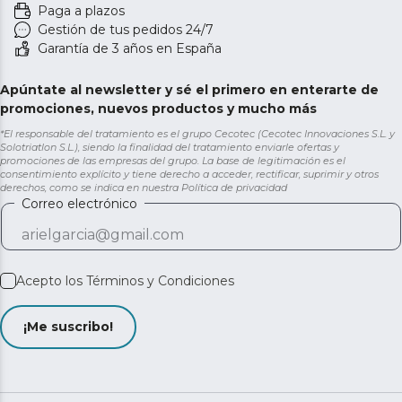
Paga a plazos
Gestión de tus pedidos 24/7
Garantía de 3 años en España
Apúntate al newsletter y sé el primero en enterarte de
promociones, nuevos productos y mucho más
*El responsable del tratamiento es el grupo Cecotec (Cecotec Innovaciones S.L. y
Solotriatlon S.L.), siendo la finalidad del tratamiento enviarle ofertas y
promociones de las empresas del grupo. La base de legitimación es el
consentimiento explícito y tiene derecho a acceder, rectificar, suprimir y otros
derechos, como se indica en nuestra
Política de privacidad
Correo electrónico
Acepto los
Términos y Condiciones
¡Me suscribo!