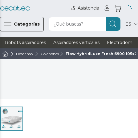
Asistencia
Categorías
¿Qué buscas?
ES
Robots aspiradores
Aspiradores verticales
Electrodomést
Descanso
Colchones
Flow HybridLuxe Fresh 6900 105x2