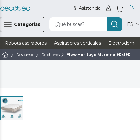
Asistencia
Categorías
¿Qué buscas?
ES
Robots aspiradores
Aspiradores verticales
Electrodomést
Descanso
Colchones
Flow Hêritage Marinne 90x190