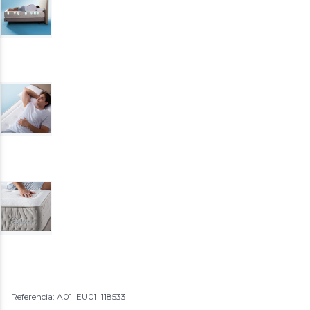
Referencia: A01_EU01_118533