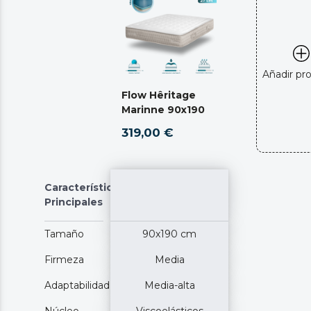
Añadir pr
Flow Hêritage
Marinne 90x190
319,00 €
Características
Principales
Tamaño
90x190 cm
Firmeza
Media
Adaptabilidad
Media-alta
Núcleo
Viscoelásticos