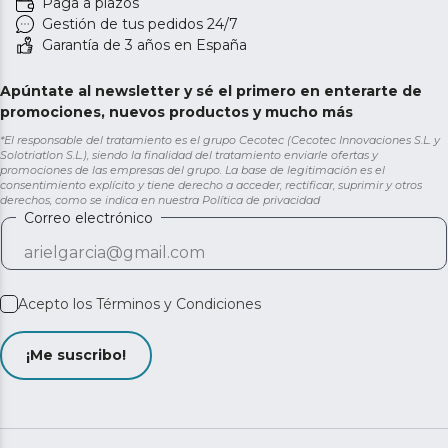
Paga a plazos
Gestión de tus pedidos 24/7
Garantía de 3 años en España
Apúntate al newsletter y sé el primero en enterarte de
promociones, nuevos productos y mucho más
*El responsable del tratamiento es el grupo Cecotec (Cecotec Innovaciones S.L. y
Solotriatlon S.L.), siendo la finalidad del tratamiento enviarle ofertas y
promociones de las empresas del grupo. La base de legitimación es el
consentimiento explícito y tiene derecho a acceder, rectificar, suprimir y otros
derechos, como se indica en nuestra
Política de privacidad
Correo electrónico
Acepto los
Términos y Condiciones
¡Me suscribo!