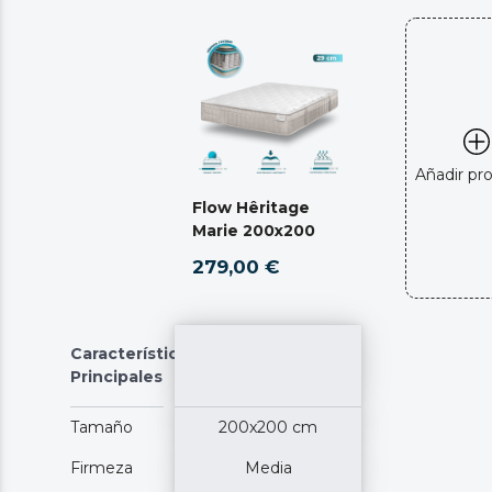
Añadir pr
Flow Hêritage
Marie 200x200
279,00 €
Características
Principales
Tamaño
200x200 cm
Firmeza
Media