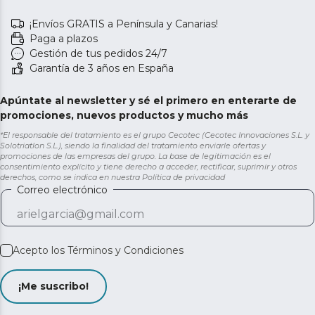
¡Envíos GRATIS a Península y Canarias!
Paga a plazos
Gestión de tus pedidos 24/7
Garantía de 3 años en España
Apúntate al newsletter y sé el primero en enterarte de
promociones, nuevos productos y mucho más
*El responsable del tratamiento es el grupo Cecotec (Cecotec Innovaciones S.L. y
Solotriatlon S.L.), siendo la finalidad del tratamiento enviarle ofertas y
promociones de las empresas del grupo. La base de legitimación es el
consentimiento explícito y tiene derecho a acceder, rectificar, suprimir y otros
derechos, como se indica en nuestra
Política de privacidad
Correo electrónico
Acepto los
Términos y Condiciones
¡Me suscribo!