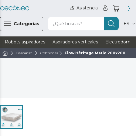
Asistencia
Categorías
¿Qué buscas?
ES
Robots aspiradores
Aspiradores verticales
Electrodomést
Descanso
Colchones
Flow Hêritage Marie 200x200