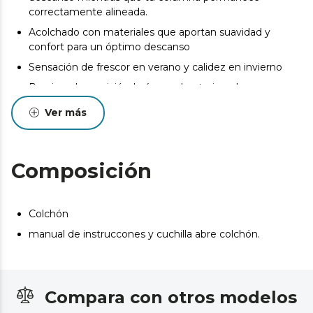
correctamente alineada.
Acolchado con materiales que aportan suavidad y
confort para un óptimo descanso
Sensación de frescor en verano y calidez en invierno
Previene la apariciónde ácaros, bacterias y hongos.
Diseñado y fabricado en Valencia
Ver más
Pueden existir leves diferencias entre el producto
mostrado y el entregado en cuanto a color, tejido o
acabado. Estas variaciones son normales y no afectan a
Composición
la calidad ni a la utilidad del artículo.
Colchón
manual de instruccones y cuchilla abre colchón.
Compara con otros modelos