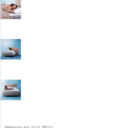
Referencia: A01_EU01_118202