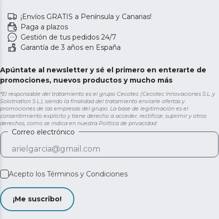
¡Envíos GRATIS a Península y Canarias!
Paga a plazos
Gestión de tus pedidos 24/7
Garantía de 3 años en España
Apúntate al newsletter y sé el primero en enterarte de
promociones, nuevos productos y mucho más
*El responsable del tratamiento es el grupo Cecotec (Cecotec Innovaciones S.L. y
Solotriatlon S.L.), siendo la finalidad del tratamiento enviarle ofertas y
promociones de las empresas del grupo. La base de legitimación es el
consentimiento explícito y tiene derecho a acceder, rectificar, suprimir y otros
derechos, como se indica en nuestra
Política de privacidad
Correo electrónico
Acepto los
Términos y Condiciones
¡Me suscribo!