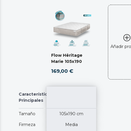
Añadir pr
Flow Hêritage
Marie 105x190
169,00 €
Características
Principales
Tamaño
105x190 cm
Firmeza
Media