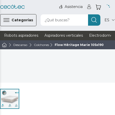
Asistencia
Categorías
¿Qué buscas?
ES
Robots aspiradores
Aspiradores verticales
Electrodomést
Descanso
Colchones
Flow Hêritage Marie 105x190