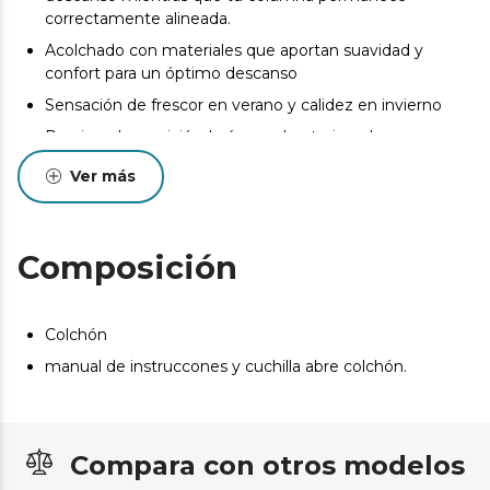
correctamente alineada.
Acolchado con materiales que aportan suavidad y
confort para un óptimo descanso
Sensación de frescor en verano y calidez en invierno
Previene la apariciónde ácaros, bacterias y hongos.
Diseñado y fabricado en Valencia
Ver más
Pueden existir leves diferencias entre el producto
mostrado y el entregado en cuanto a color, tejido o
acabado. Estas variaciones son normales y no afectan a
Composición
la calidad ni a la utilidad del artículo.
Colchón
manual de instruccones y cuchilla abre colchón.
Compara con otros modelos