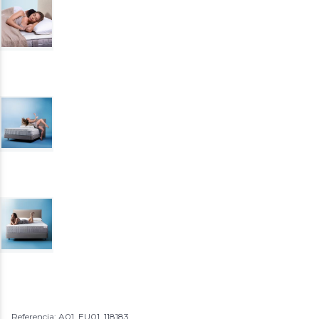
Referencia: A01_EU01_118183