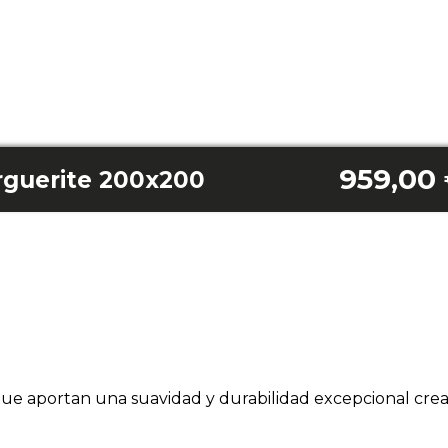
959,00
rguerite 200x200
 que aportan una suavidad y durabilidad excepcional cr