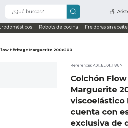
¿Qué buscas?
Asis
trodomésticos
Robots de cocina
Freidoras sin aceite
Flow Hêritage Marguerite 200x200
Referencia: A01_EU01_118617
Colchón Flow
Marguerite 2
viscoelástico
cuenta con 
exclusiva de 