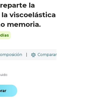
reparte la
la viscoelástica
to memoria.
 días
omposición
|
Comparar
luido
rar