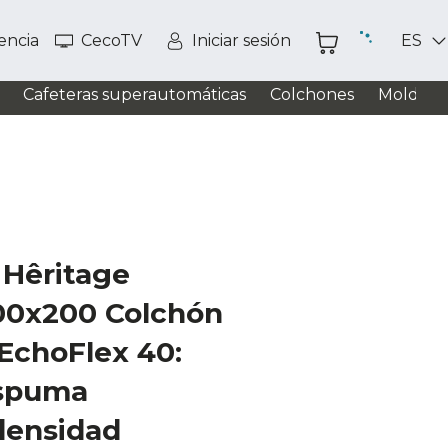
tencia
CecoTV
Iniciar sesión
ES
Cafeteras superautomáticas
Colchones
Moldead
 Hêritage
00x200 Colchón
 EchoFlex 40:
espuma
densidad