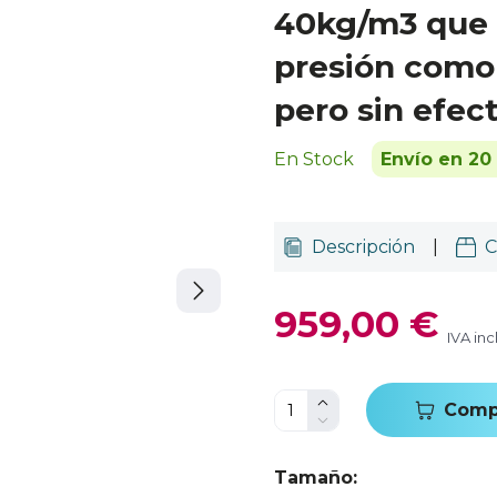
40kg/m3 que 
presión como 
pero sin efec
En Stock
Envío en 20
Descripción
|
C
959,00 €
IVA inc
Comp
Tamaño
: