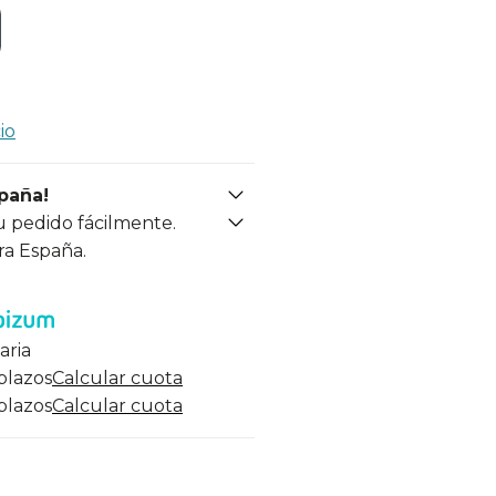
io
spaña!
u pedido fácilmente.
ra España.
aria
 plazos
Calcular cuota
 plazos
Calcular cuota