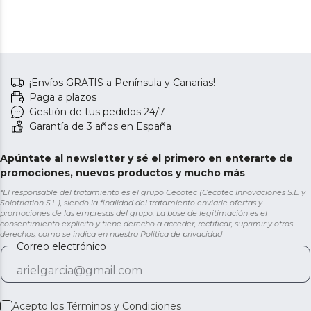
¡Envíos GRATIS a Península y Canarias!
Paga a plazos
Gestión de tus pedidos 24/7
Garantía de 3 años en España
Apúntate al newsletter y sé el primero en enterarte de
promociones, nuevos productos y mucho más
*El responsable del tratamiento es el grupo Cecotec (Cecotec Innovaciones S.L. y
Solotriatlon S.L.), siendo la finalidad del tratamiento enviarle ofertas y
promociones de las empresas del grupo. La base de legitimación es el
consentimiento explícito y tiene derecho a acceder, rectificar, suprimir y otros
derechos, como se indica en nuestra
Política de privacidad
Correo electrónico
Acepto los
Términos y Condiciones