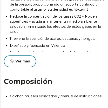
de la presión, proporcionando un soporte continuo y
confortable al usuario. Su densidad es 45kg/m3
Reduce la concentración de los gases C02 y Nox en
superficies y ayuda a mantener un medio ambiente
saludable minimizado los efectos de estos gases en la
salud
Previene la apariciónde ácaros, bacterias y hongos.
Diseñado y fabricado en Valencia
Diseño cuidado y elegante con bordados con hilo
premium en el frontal y las cuatro asas.
Ver más
Pueden existir leves diferencias entre el producto
mostrado y el entregado en cuanto a color, tejido o
acabado. Estas variaciones son normales y no afectan a
Composición
la calidad ni a la utilidad del artículo.
Colchón muelles ensacados y manual de instrucciones