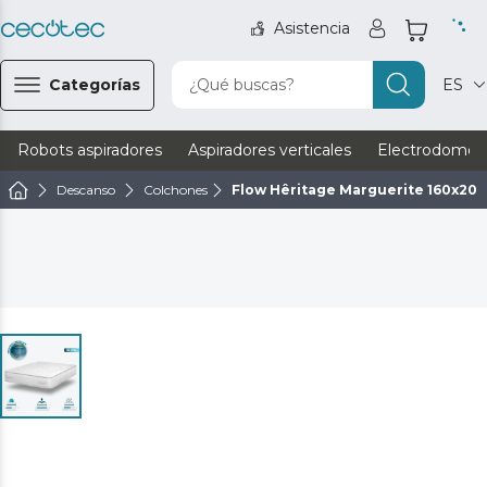
Asistencia
Categorías
¿Qué buscas?
ES
Robots aspiradores
Aspiradores verticales
Electrodomést
Descanso
Colchones
Flow Hêritage Marguerite 160x200