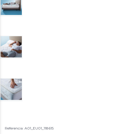
Referencia: A01_EU01_118615