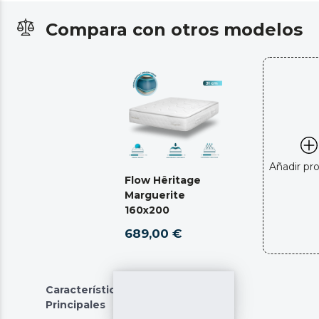
Compara con otros modelos
Añadir pr
Flow Hêritage
Marguerite
160x200
689,00 €
Características
Principales