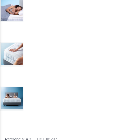
Referencia: A01_EU01_118297