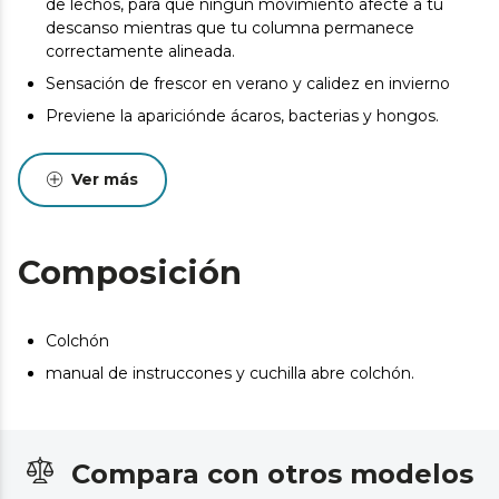
de lechos, para que ningún movimiento afecte a tu
descanso mientras que tu columna permanece
correctamente alineada.
Sensación de frescor en verano y calidez en invierno
Previene la apariciónde ácaros, bacterias y hongos.
Diseñado y fabricado en Valencia
Ver más
Diseño cuidado y elegante con bordados con hilo
premium en el frontal y las cuatro asas.
Pueden existir leves diferencias entre el producto
mostrado y el entregado en cuanto a color, tejido o
Composición
acabado. Estas variaciones son normales y no afectan a
la calidad ni a la utilidad del artículo.
Colchón
manual de instruccones y cuchilla abre colchón.
Compara con otros modelos