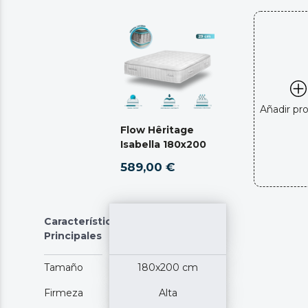
Añadir pr
Flow Hêritage
Isabella 180x200
589,00 €
Características
Principales
Tamaño
180x200 cm
Firmeza
Alta