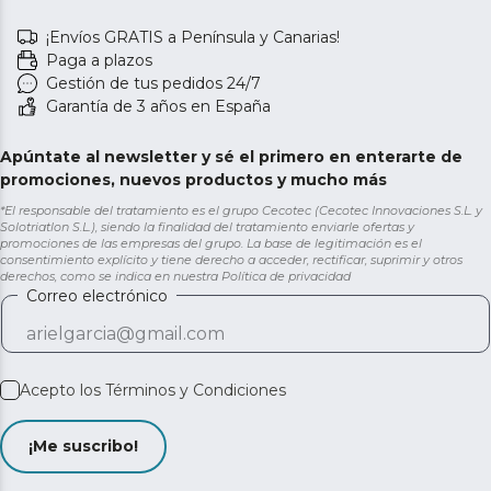
¡Envíos GRATIS a Península y Canarias!
Paga a plazos
Gestión de tus pedidos 24/7
Garantía de 3 años en España
Apúntate al newsletter y sé el primero en enterarte de
promociones, nuevos productos y mucho más
*El responsable del tratamiento es el grupo Cecotec (Cecotec Innovaciones S.L. y
Solotriatlon S.L.), siendo la finalidad del tratamiento enviarle ofertas y
promociones de las empresas del grupo. La base de legitimación es el
consentimiento explícito y tiene derecho a acceder, rectificar, suprimir y otros
derechos, como se indica en nuestra
Política de privacidad
Correo electrónico
Acepto los
Términos y Condiciones
¡Me suscribo!