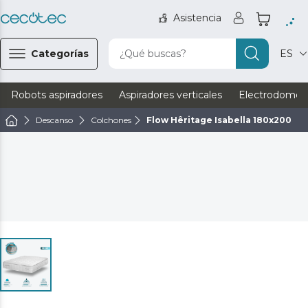
Asistencia
Categorías
¿Qué buscas?
ES
Robots aspiradores
Aspiradores verticales
Electrodomést
Descanso
Colchones
Flow Hêritage Isabella 180x200