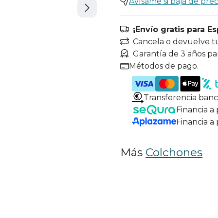
Avísame si baja de prec
¡Envío gratis para E
Cancela o devuelve t
Garantía de 3 años pa
Métodos de pago.
Transferencia banc
Financia a
Financia a
Más
Colchones