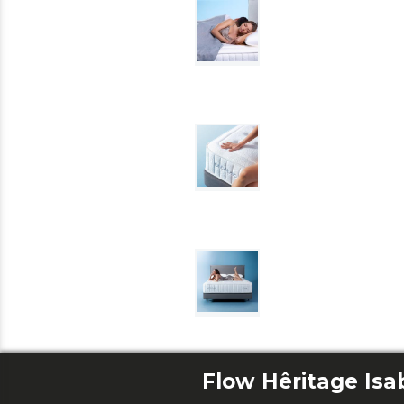
Flow Hêritage Isa