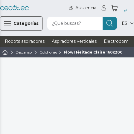
Asistencia
Categorías
¿Qué buscas?
ES
Robots aspiradores
Aspiradores verticales
Electrodomést
Descanso
Colchones
Flow Hêritage Claire 160x200