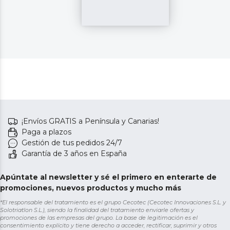
¡Envíos GRATIS a Península y Canarias!
Paga a plazos
Gestión de tus pedidos 24/7
Garantía de 3 años en España
Apúntate al newsletter y sé el primero en enterarte de
promociones, nuevos productos y mucho más
*El responsable del tratamiento es el grupo Cecotec (Cecotec Innovaciones S.L. y
Solotriatlon S.L.), siendo la finalidad del tratamiento enviarle ofertas y
promociones de las empresas del grupo. La base de legitimación es el
consentimiento explícito y tiene derecho a acceder, rectificar, suprimir y otros