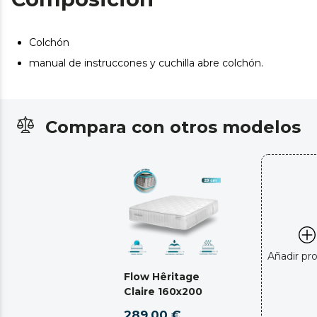
Colchón
manual de instruccones y cuchilla abre colchón.
Compara con otros modelos
Añadir pr
Flow Hêritage
Claire 160x200
289,00 €