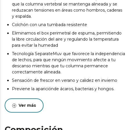
que la columna vertebral se mantenga alineada y se
reduzacan tensiones en áreas como hombros, caderas
y espalda.
Colchón con una tumbada resistente
Eliminamos el box perimetral de espuma, permitiendo
la libre circulación del aire y regulando la temperatura
para evitar la humedad
Tecnología SeparateMuv que favorece la independencia
de lechos, para que ningún movimiento afecte a tu
descanso mientras que tu columna permanece
correctamente alineada.
Sensación de frescor en verano y calidez en invierno
Previene la apariciónde ácaros, bacterias y hongos.
Diseñado y fabricado en Valencia
Ver más
Pueden existir leves diferencias entre el producto
mostrado y el entregado en cuanto a color, tejido o
acabado. Estas variaciones son normales y no afectan a
la calidad ni a la utilidad del artículo.
Composición