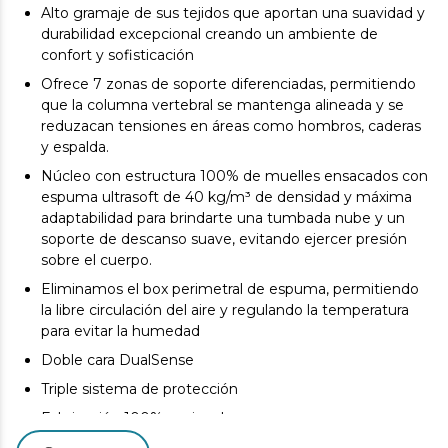
Alto gramaje de sus tejidos que aportan una suavidad y
durabilidad excepcional creando un ambiente de
confort y sofisticación
Ofrece 7 zonas de soporte diferenciadas, permitiendo
que la columna vertebral se mantenga alineada y se
reduzacan tensiones en áreas como hombros, caderas
y espalda.
Núcleo con estructura 100% de muelles ensacados con
espuma ultrasoft de 40 kg/m³ de densidad y máxima
adaptabilidad para brindarte una tumbada nube y un
soporte de descanso suave, evitando ejercer presión
sobre el cuerpo.
Eliminamos el box perimetral de espuma, permitiendo
la libre circulación del aire y regulando la temperatura
para evitar la humedad
Doble cara DualSense
Triple sistema de protección
Fabricación 100% nacional
Diseñado y fabricado en Valencia