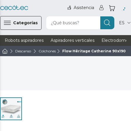
Asistencia
Categorías
¿Qué buscas?
ES
Robots aspiradores
Aspiradores verticales
Electrodomést
Descanso
Colchones
Flow Hêritage Catherine 90x190