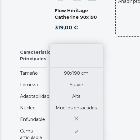
Añadir pr
Flow Hêritage
Catherine 90x190
319,00 €
Características
Principales
Tamaño
90x190 cm
Firmeza
Suave
Adaptabilidad
Alta
Núcleo
Muelles ensacados
Enfundable
Cama
articulable