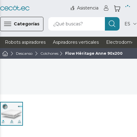
Asistencia
Categorías
¿Qué buscas?
ES
Robots aspiradores
Aspiradores verticales
Electrodomést
Descanso
Colchones
Flow Hêritage Anne 90x200