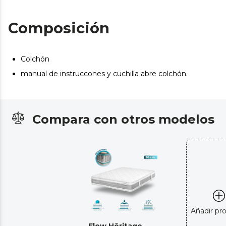
Composición
Colchón
manual de instruccones y cuchilla abre colchón.
Compara con otros modelos
Añadir pr
Flow Hêritage