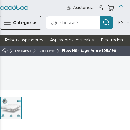
Asistencia
Categorías
¿Qué buscas?
ES
Robots aspiradores
Aspiradores verticales
Electrodomést
Descanso
Colchones
Flow Hêritage Anne 105x190