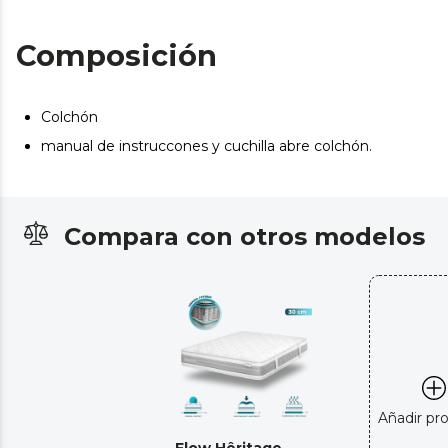
Composición
Colchón
manual de instruccones y cuchilla abre colchón.
Compara con otros modelos
Añadir pr
Flow Hêritage