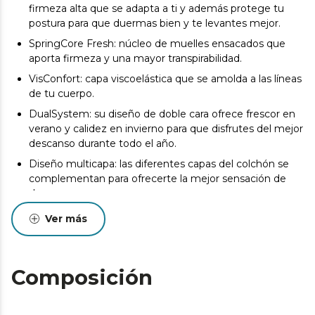
firmeza alta que se adapta a ti y además protege tu
postura para que duermas bien y te levantes mejor.
SpringCore Fresh: núcleo de muelles ensacados que
aporta firmeza y una mayor transpirabilidad.
VisConfort: capa viscoelástica que se amolda a las líneas
de tu cuerpo.
DualSystem: su diseño de doble cara ofrece frescor en
verano y calidez en invierno para que disfrutes del mejor
descanso durante todo el año.
Diseño multicapa: las diferentes capas del colchón se
complementan para ofrecerte la mejor sensación de
descanso.
SeparateMuv: tecnología que favorece la
Ver más
independencia de lechos, para que ningún movimiento
afecte a tu descanso mientras que tu columna
permanece correctamente alineada.
Composición
Sistema de triple protección: la composición del
colchón permite prevenir la aparición de ácaros,
bacterias y hongos.