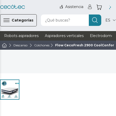
Asistencia
Categorías
¿Qué buscas?
ES
Robots aspiradores
Aspiradores verticales
Electrodomést
Descanso
Colchones
Flow CecoFresh 2900 CoolConfort 