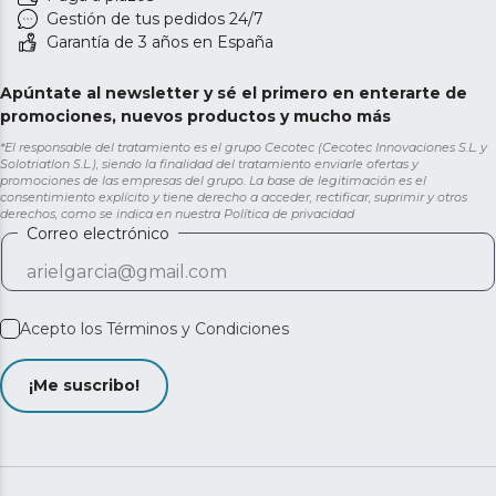
Gestión de tus pedidos 24/7
Garantía de 3 años en España
Apúntate al newsletter y sé el primero en enterarte de
promociones, nuevos productos y mucho más
*El responsable del tratamiento es el grupo Cecotec (Cecotec Innovaciones S.L. y
Solotriatlon S.L.), siendo la finalidad del tratamiento enviarle ofertas y
promociones de las empresas del grupo. La base de legitimación es el
consentimiento explícito y tiene derecho a acceder, rectificar, suprimir y otros
derechos, como se indica en nuestra
Política de privacidad
Correo electrónico
Acepto los
Términos y Condiciones
¡Me suscribo!