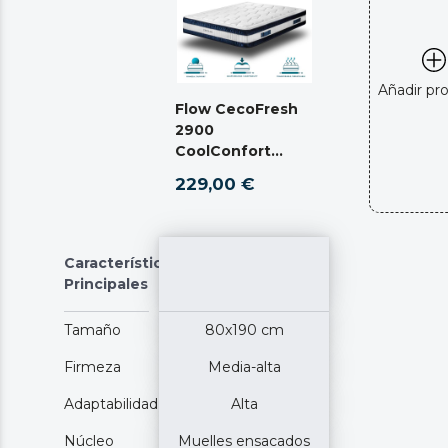
Añadir pr
Flow CecoFresh
2900
CoolConfort
Hybrid 80 x 190
229,00 €
Características
Principales
Tamaño
80x190 cm
Firmeza
Media-alta
Adaptabilidad
Alta
Núcleo
Muelles ensacados