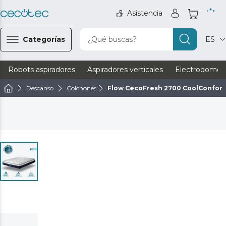
Asistencia
Categorías
¿Qué buscas?
ES
Robots aspiradores
Aspiradores verticales
Electrodomést
Descanso
Colchones
Flow CecoFresh 2700 CoolConfort 