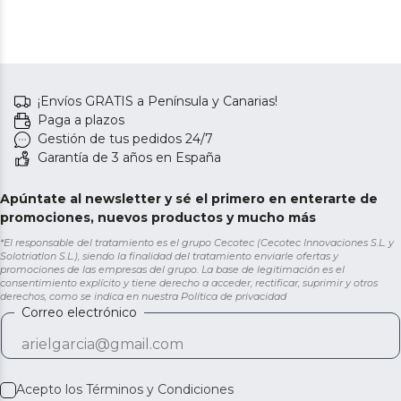
¡Envíos GRATIS a Península y Canarias!
Paga a plazos
Gestión de tus pedidos 24/7
Garantía de 3 años en España
Apúntate al newsletter y sé el primero en enterarte de
promociones, nuevos productos y mucho más
*El responsable del tratamiento es el grupo Cecotec (Cecotec Innovaciones S.L. y
Solotriatlon S.L.), siendo la finalidad del tratamiento enviarle ofertas y
promociones de las empresas del grupo. La base de legitimación es el
consentimiento explícito y tiene derecho a acceder, rectificar, suprimir y otros
derechos, como se indica en nuestra
Política de privacidad
Correo electrónico
Acepto los
Términos y Condiciones