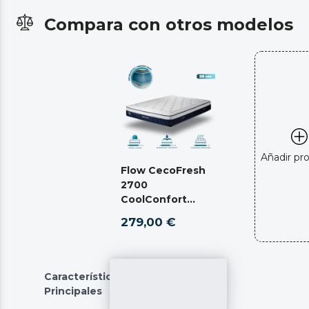
Compara con otros modelos
Añadir pr
Flow CecoFresh
2700
CoolConfort
Hybrid 120 x 190
279,00 €
Características
Principales