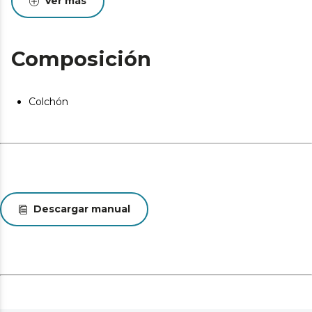
Ver más
independencia de lechos, para que ningún movimiento
afecte a tu descanso mientras que tu columna
permanece correctamente alineada.
Composición
Colchón doblado y envasado al vacío: el colchón se
envía doblado, enrollado y envasado al vacío para que
llegue a tu casa en las mejores condiciones.
Colchón
Diseño a medida: el colchón está disponible en todas las
medidas para adaptarse a tus necesidades.
Desde el inicio del uso del colchón se produce un
asentamiento normal de las capas internas que oscila
entre +0/-2 o -3 (norma UNE-EN 1334:1996). Esta
circunstancia, totalmente normal, no da derecho a
reparación o compensación.
Descargar manual
Pueden existir leves diferencias entre el producto
mostrado y el entregado en cuanto a color, tejido o
acabado. Estas variaciones son normales y no afectan a
la calidad ni a la utilidad del artículo.