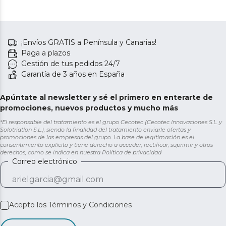
¡Envíos GRATIS a Península y Canarias!
Paga a plazos
Gestión de tus pedidos 24/7
Garantía de 3 años en España
Apúntate al newsletter y sé el primero en enterarte de
promociones, nuevos productos y mucho más
*El responsable del tratamiento es el grupo Cecotec (Cecotec Innovaciones S.L. y
Solotriatlon S.L.), siendo la finalidad del tratamiento enviarle ofertas y
promociones de las empresas del grupo. La base de legitimación es el
consentimiento explícito y tiene derecho a acceder, rectificar, suprimir y otros
derechos, como se indica en nuestra
Política de privacidad
Correo electrónico
Acepto los
Términos y Condiciones