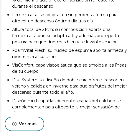
% de hilo frío que ofrece un sensación refrescante
durante el descanso.
Firmeza alta: se adapta a ti sin perder su forma para
ofrecer un descanso óptimo día tras día.
Altura total de 21cm: su composición aporta una
firmeza alta que se adapta a ti y además protege tu
postura para que duermas bien y te levantes mejor.
FoamVital Fresh: su núcleo de espuma aporta firmeza y
resistencia al colchón.
VisConfort: capa viscoelástica que se amolda a las líneas
de tu cuerpo.
DualSystem: su diseño de doble cara ofrece frescor en
verano y calidez en invierno para que disfrutes del mejor
descanso durante todo el año.
Diseño multicapa: las diferentes capas del colchón se
complementan para ofrecerte la mejor sensación de
descanso.
Triple sistema de protección: la composición del
Ver más
colchón permite prevenir la aparición de ácaros,