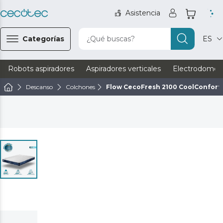
Asistencia
Categorías
¿Qué buscas?
ES
Robots aspiradores
Aspiradores verticales
Electrodomést
Descanso
Colchones
Flow CecoFresh 2100 CoolConfort 