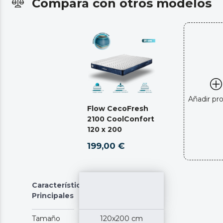
Compara con otros modelos
Añadir pr
Flow CecoFresh
2100 CoolConfort
120 x 200
199,00 €
Características
Principales
Tamaño
120x200 cm