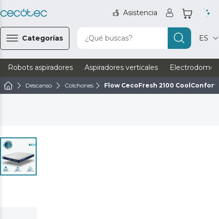
Asistencia
Categorías
¿Qué buscas?
ES
Robots aspiradores
Aspiradores verticales
Electrodomést
Descanso
Colchones
Flow CecoFresh 2100 CoolConfort 1