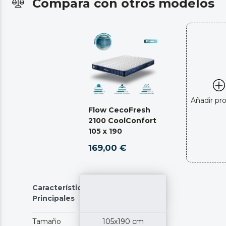
Compara con otros modelos
Añadir pr
Flow CecoFresh
2100 CoolConfort
105 x 190
169,00 €
Características
Principales
Tamaño
105x190 cm