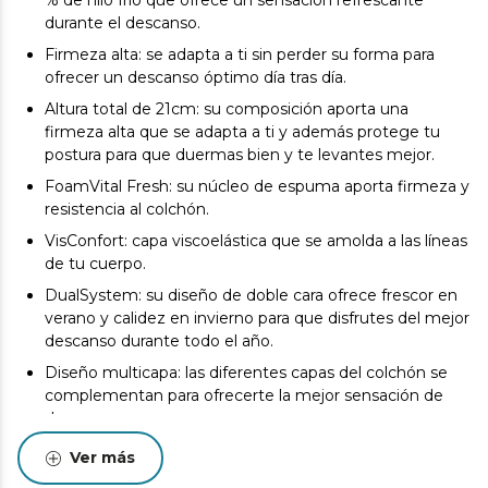
% de hilo frío que ofrece un sensación refrescante
durante el descanso.
Firmeza alta: se adapta a ti sin perder su forma para
ofrecer un descanso óptimo día tras día.
Altura total de 21cm: su composición aporta una
firmeza alta que se adapta a ti y además protege tu
postura para que duermas bien y te levantes mejor.
FoamVital Fresh: su núcleo de espuma aporta firmeza y
resistencia al colchón.
VisConfort: capa viscoelástica que se amolda a las líneas
de tu cuerpo.
DualSystem: su diseño de doble cara ofrece frescor en
verano y calidez en invierno para que disfrutes del mejor
descanso durante todo el año.
Diseño multicapa: las diferentes capas del colchón se
complementan para ofrecerte la mejor sensación de
descanso.
Triple sistema de protección: la composición del
Ver más
colchón permite prevenir la aparición de ácaros,