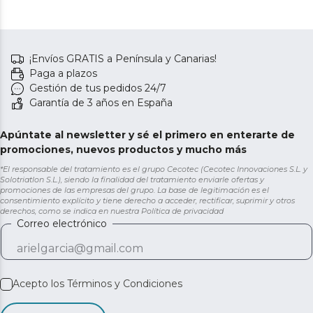
¡Envíos GRATIS a Península y Canarias!
Paga a plazos
Gestión de tus pedidos 24/7
Garantía de 3 años en España
Apúntate al newsletter y sé el primero en enterarte de
promociones, nuevos productos y mucho más
*El responsable del tratamiento es el grupo Cecotec (Cecotec Innovaciones S.L. y
Solotriatlon S.L.), siendo la finalidad del tratamiento enviarle ofertas y
promociones de las empresas del grupo. La base de legitimación es el
consentimiento explícito y tiene derecho a acceder, rectificar, suprimir y otros
derechos, como se indica en nuestra
Política de privacidad
Correo electrónico
Acepto los
Términos y Condiciones